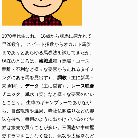
1970年代生まれ。 18歳から競馬に惹かれて
早20数年。 スピード指数からオカルト馬券
までありとあらゆる馬券法を試してきたが、
現在のところは、
臨戦過程
（馬場・コース・
距離・不利など様々な要素から走れるタイミ
ングにある馬を見出す）、
調教
（主に新馬・
未勝利）、
データ
（主に重賞）、
レース映像
チェック
、
風水
（笑）など様々な要素のいい
とこどり。 生粋のギャンブラーでありなが
ら、自然散策や温泉、寺社仏閣巡りなどの趣
味を持ち、毎週のように出かけているので馬
券は旅先で買うことが多い。三国志や中韓歴
史ドラマをこよなく愛し、気功や太極拳など