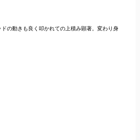
ウッドの動きも良く叩かれての上積み顕著。変わり身