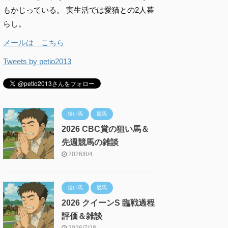
もかじっている。 実生活では愛猫との2人暮
らし。
メールは こちら
Tweets by petio2013
狙い馬
競馬
2026 CBC賞の狙い馬＆
先週競馬の雑談
2026/8/4
狙い馬
競馬
2026 クイーンS 臨戦過程
評価＆雑談