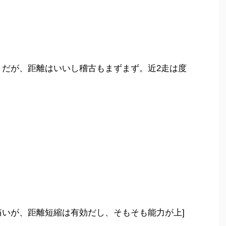
うだが、距離はいいし稽古もまずまず。近2走は度
痛いが、距離短縮は有効だし、そもそも能力が上]