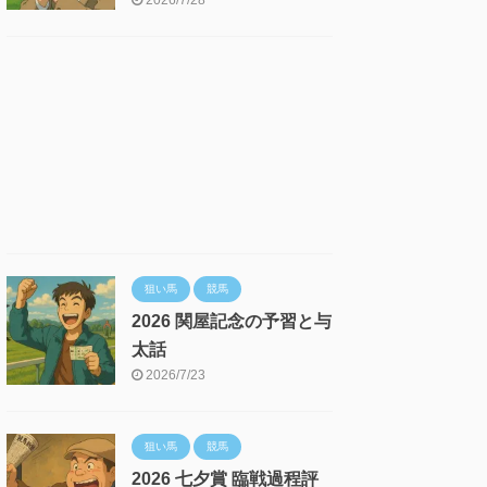
2026/7/28
狙い馬
競馬
2026 関屋記念の予習と与
太話
2026/7/23
狙い馬
競馬
2026 七夕賞 臨戦過程評