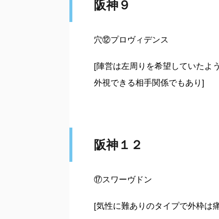
阪神９
穴⑫プロヴィデンス
[陣営は左周りを希望していたよ
外視できる相手関係でもあり]
阪神１２
⑰スワーヴドン
[気性に難ありのタイプで外枠は