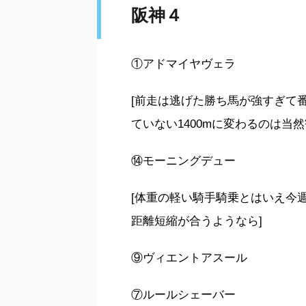
阪神４
①アドマイヤヴェラ
[前走は逃げた勝ち馬が強すぎて
ていない1400mに変わるのは当
⑭モーニングデュー
[体重の軽い騎手騎乗とはいえ今
距離短縮が合うようなら]
⑨ヴィエントアスール
⑦ルールシェーバー