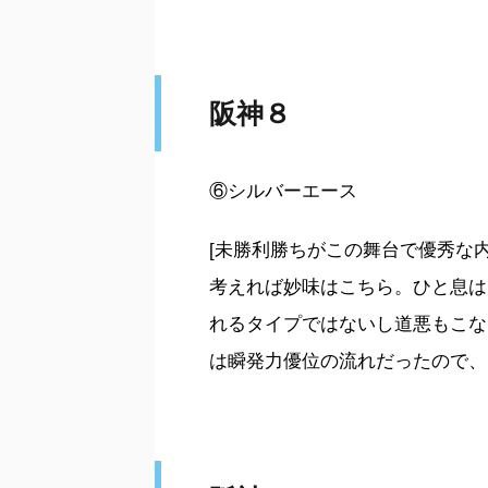
阪神８
⑥シルバーエース
[未勝利勝ちがこの舞台で優秀な内
考えれば妙味はこちら。ひと息は
れるタイプではないし道悪もこな
は瞬発力優位の流れだったので、