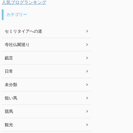
人気ブログランキング
カテゴリー
セミリタイアへの道
寺社仏閣巡り
戯言
日常
未分類
狙い馬
競馬
観光