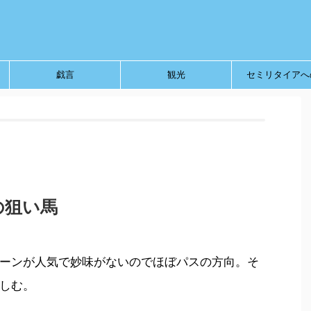
戯言
観光
セミリタイアへ
神の狙い馬
ーンが人気で妙味がないのでほぼパスの方向。そ
しむ。