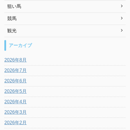
狙い馬
競馬
観光
アーカイブ
2026年8月
2026年7月
2026年6月
2026年5月
2026年4月
2026年3月
2026年2月