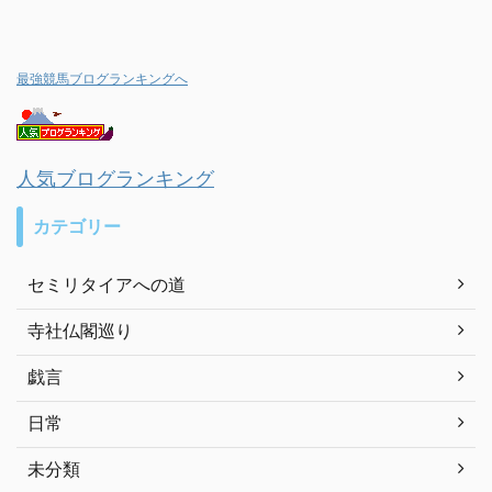
最強競馬ブログランキングへ
人気ブログランキング
カテゴリー
セミリタイアへの道
寺社仏閣巡り
戯言
日常
未分類