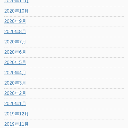
2020年11月
2020年10月
2020年9月
2020年8月
2020年7月
2020年6月
2020年5月
2020年4月
2020年3月
2020年2月
2020年1月
2019年12月
2019年11月