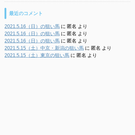
最近のコメント
2021.5.16（日）の狙い馬
に
匿名
より
2021.5.16（日）の狙い馬
に
匿名
より
2021.5.16（日）の狙い馬
に
匿名
より
2021.5.15（土）中京・新潟の狙い馬
に
匿名
より
2021.5.15（土）東京の狙い馬
に
匿名
より