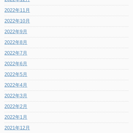
2022年11月
2022年10月
2022年9月
2022年8月
2022年7月
2022年6月
2022年5月
2022年4月
2022年3月
2022年2月
2022年1月
2021年12月