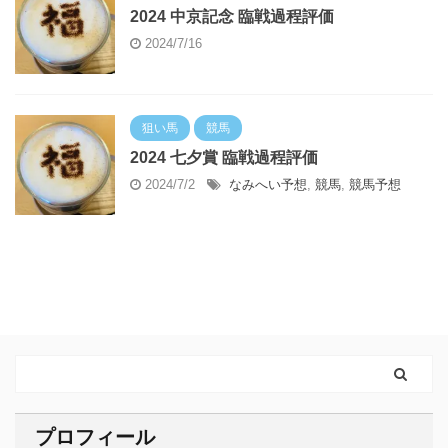
2024 中京記念 臨戦過程評価
2024/7/16
狙い馬
競馬
2024 七夕賞 臨戦過程評価
2024/7/2
なみへい予想
,
競馬
,
競馬予想
プロフィール