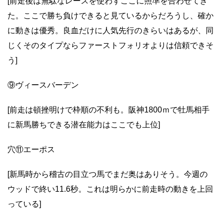
[前走後は無駄なレースを使わずここに照準を合わせてき
た。ここで勝ち負けできると見ているからだろうし、確か
に動きは優秀。良血だけに人気先行のきらいはあるが、同
じくそのタイプならファーストフォリオよりは信頼できそ
う]
⑨ヴィースバーデン
[前走は頓挫明けで枠順の不利も。阪神1800ｍで牡馬相手
に新馬勝ちできる潜在能力はここでも上位]
穴⑪エーポス
[新馬時から稽古の目立つ馬でまだ奥はありそう。今週の
ウッドで終い11.6秒。これは明らかに前走時の動きを上回
っている]