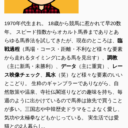
1970年代生まれ。 18歳から競馬に惹かれて早20数
年。 スピード指数からオカルト馬券までありとあ
らゆる馬券法を試してきたが、現在のところは、
臨
戦過程
（馬場・コース・距離・不利など様々な要素
から走れるタイミングにある馬を見出す）、
調教
（主に新馬・未勝利）、
データ
（主に重賞）、
レー
ス映像チェック
、
風水
（笑）など様々な要素のいい
とこどり。 生粋のギャンブラーでありながら、自
然散策や温泉、寺社仏閣巡りなどの趣味を持ち、毎
週のように出かけているので馬券は旅先で買うこと
が多い。三国志や中韓歴史ドラマをこよなく愛し、
気功や太極拳などもかじっている。 実生活では愛
猫との2人暮らし。