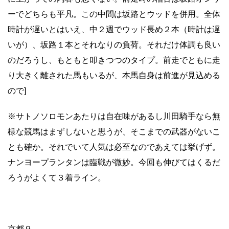
ーでどちらも平凡。この中間は坂路とウッドを併用。全体
時計が遅いとはいえ、中２週でウッド長め２本（時計は遅
いが）、坂路１本とそれなりの負荷。それだけ体調も良い
のだろうし、もともと叩きつつのタイプ。前走でともに走
り大きく離された馬もいるが、本馬自身は前進が見込める
ので]
※サトノソロモンあたりは自在味があるし川田騎手なら無
様な競馬はまずしないと思うが、そこまでの武器がないこ
とも確か。それでいて人気は必至なのであえては挙げず。
ナンヨープランタンは臨戦が微妙。今回も伸びてはくるだ
ろうがよくて３着ライン。
京都９