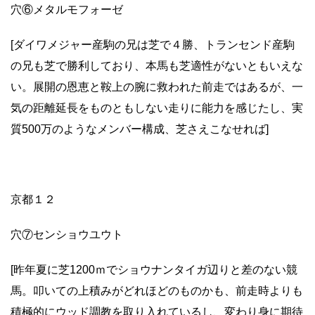
穴⑥メタルモフォーゼ
[ダイワメジャー産駒の兄は芝で４勝、トランセンド産駒
の兄も芝で勝利しており、本馬も芝適性がないともいえな
い。展開の恩恵と鞍上の腕に救われた前走ではあるが、一
気の距離延長をものともしない走りに能力を感じたし、実
質500万のようなメンバー構成、芝さえこなせれば]
京都１２
穴⑦センショウユウト
[昨年夏に芝1200ｍでショウナンタイガ辺りと差のない競
馬。叩いての上積みがどれほどのものかも、前走時よりも
積極的にウッド調教を取り入れているし、変わり身に期待