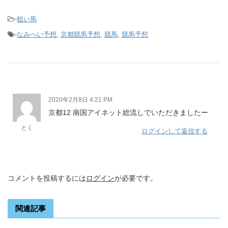
-
狙い馬
-
なみへい予想
,
京都競馬予想
,
競馬
,
競馬予想
2020年2月8日 4:21 PM
京都12 南国アイネット総流しでいただきましたー
とく
ログインして返信する
コメントを投稿するには
ログイン
が必要です。
関連記事