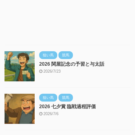
狙い馬
競馬
2026 関屋記念の予習と与太話
2026/7/23
狙い馬
競馬
2026 七夕賞 臨戦過程評価
2026/7/6