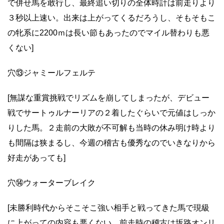
で併せ馬を敢行し、最終追い切りの全体時計は前走りより
３秒以上速い。出来は上がってくるだろうし、そもそもこ
の牝系に2200ｍは長い節もあったのでマイル替わりも悪
くない]
穴⑬ジャミールフェルテ
[無謀な重賞挑戦でリズムを崩してしまったが、デビュー
戦でサートゥルナーリアの２着したぐらいで元値はしっか
りした馬。２走前の大敗が不可解も当時の休み明け時より
も間隔は狭まるし、今週の稽古も優秀なのでいきなりから
好走があっても]
穴⑭ウォーターブレイク
[未勝利時代からそこそこ強い相手と戦ってきた馬で現級
に上がっての内容も悪くない。前走時の稽古は坂路オンリ