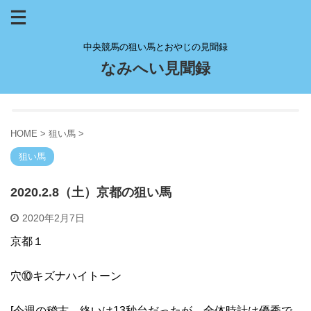
中央競馬の狙い馬とおやじの見聞録
なみへい見聞録
HOME
>
狙い馬
>
狙い馬
2020.2.8（土）京都の狙い馬
2020年2月7日
京都１
穴⑩キズナハイトーン
[今週の稽古、終いは13秒台だったが、全体時計は優秀で