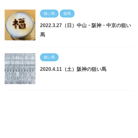
狙い馬
競馬
2022.3.27（日）中山・阪神・中京の狙い
馬
狙い馬
2020.4.11（土）阪神の狙い馬