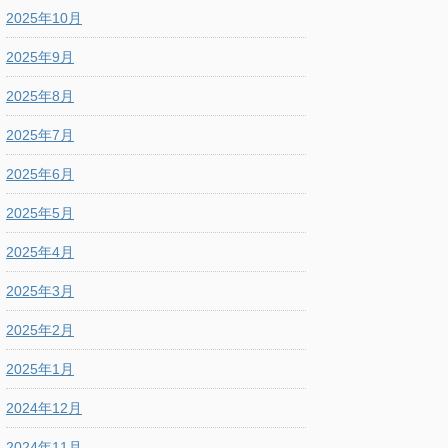
2025年10月
2025年9月
2025年8月
2025年7月
2025年6月
2025年5月
2025年4月
2025年3月
2025年2月
2025年1月
2024年12月
2024年11月