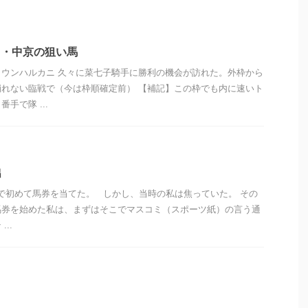
中山・中京の狙い馬
⑤セイウンハルカニ 久々に菜七子騎手に勝利の機会が訪れた。外枠から
れない臨戦で（今は枠順確定前） 【補記】この枠でも内に速いト
手で隊 ...
出
Sで初めて馬券を当てた。 しかし、当時の私は焦っていた。 その
馬券を始めた私は、まずはそこでマスコミ（スポーツ紙）の言う通
..