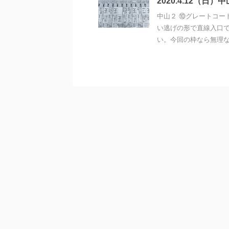
2020.4.12（日
中山２ ⑩グレートコー
い逃げの形で直線入口
い。今回の枠なら無理なく