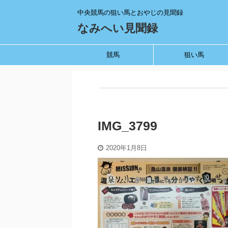
中央競馬の狙い馬とおやじの見聞録
なみへい見聞録
競馬
狙い馬
IMG_3799
2020年1月8日