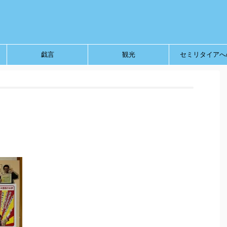
戯言
観光
セミリタイアへ