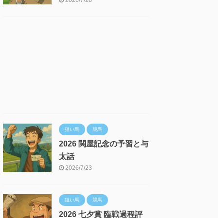
2026/7/28
狙い馬
競馬
2026 関屋記念の予習と与
太話
2026/7/23
狙い馬
競馬
2026 七夕賞 臨戦過程評