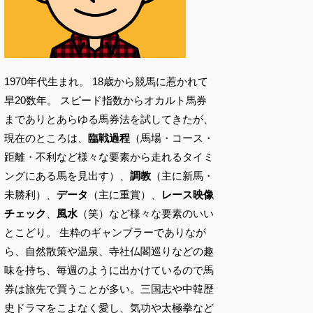
1970年代生まれ。 18歳から競馬に惹かれて
早20数年。 スピード指数からオカルト馬券
までありとあらゆる馬券法を試してきたが、
現在のところは、
臨戦過程
（馬場・コース・
距離・不利など様々な要素から走れるタイミ
ングにある馬を見出す）、
調教
（主に新馬・
未勝利）、
データ
（主に重賞）、
レース映像
チェック
、
風水
（笑）など様々な要素のいい
とこどり。 生粋のギャンブラーでありなが
ら、自然散策や温泉、寺社仏閣巡りなどの趣
味を持ち、毎週のように出かけているので馬
券は旅先で買うことが多い。三国志や中韓歴
史ドラマをこよなく愛し、気功や太極拳など