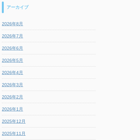
アーカイブ
2026年8月
2026年7月
2026年6月
2026年5月
2026年4月
2026年3月
2026年2月
2026年1月
2025年12月
2025年11月