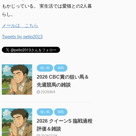
もかじっている。 実生活では愛猫との2人暮
らし。
メールは こちら
Tweets by petio2013
狙い馬
競馬
2026 CBC賞の狙い馬＆
先週競馬の雑談
2026/8/4
狙い馬
競馬
2026 クイーンS 臨戦過程
評価＆雑談