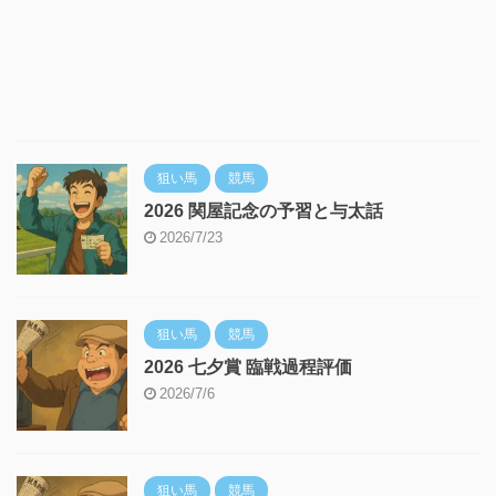
狙い馬
競馬
2026 関屋記念の予習と与太話
2026/7/23
狙い馬
競馬
2026 七夕賞 臨戦過程評価
2026/7/6
狙い馬
競馬