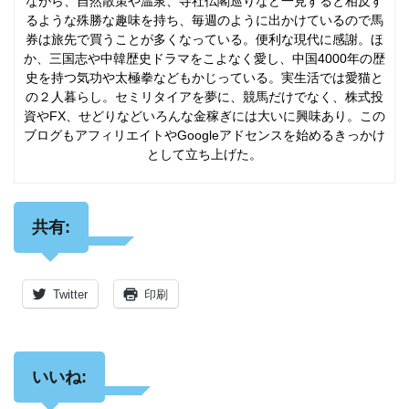
ながら、自然散策や温泉、寺社仏閣巡りなど一見すると相反す
るような殊勝な趣味を持ち、毎週のように出かけているので馬
券は旅先で買うことが多くなっている。便利な現代に感謝。ほ
か、三国志や中韓歴史ドラマをこよなく愛し、中国4000年の歴
史を持つ気功や太極拳などもかじっている。実生活では愛猫と
の２人暮らし。セミリタイアを夢に、競馬だけでなく、株式投
資やFX、せどりなどいろんな金稼ぎには大いに興味あり。この
ブログもアフィリエイトやGoogleアドセンスを始めるきっかけ
として立ち上げた。
共有:
Twitter
印刷
いいね: