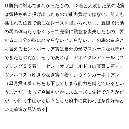
り勝負に対応できなかったもの。13着と大敗した菜の花賞
は気持ち的に投げ出したもので能力負けではない。前走も
揉まれる位置で窮屈なレースを強いられたし、直線では隣
の馬の体当たりをくらって完全に戦意を喪失したもの。要
するに自分の型にハマらないと走らない。この馬の白眉と
も言えるセントポーリア賞は自分の形でスムーズな競馬が
できたものだが、そうであれば、アオイクレアトール（ス
プリングＳ５着）、セントオブゴールド（山藤賞１着）、
ヴァルコス（ゆきやなぎ賞１着）、ウインカーネリアン
（皐月賞４着）らをも下してしまう能力を備えているとい
うことだ。よって今回もいかにスムーズに先行できるかだ
が、小回り中山から広々とした府中に変われば条件好転と
いえ前進が見込める]