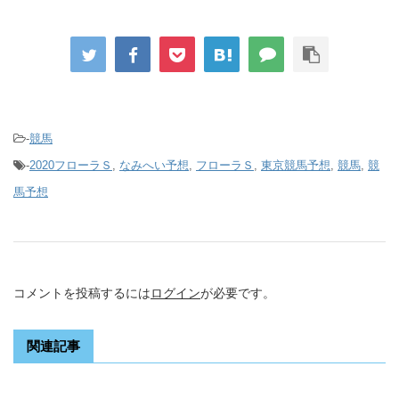
-
競馬
-
2020フローラＳ
,
なみへい予想
,
フローラＳ
,
東京競馬予想
,
競馬
,
競
馬予想
コメントを投稿するには
ログイン
が必要です。
関連記事