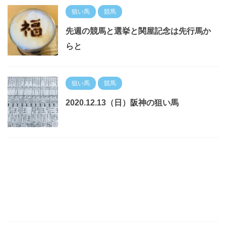
狙い馬
競馬
先週の競馬と選挙と関屋記念は先行馬か
らと
狙い馬
競馬
2020.12.13（日）阪神の狙い馬