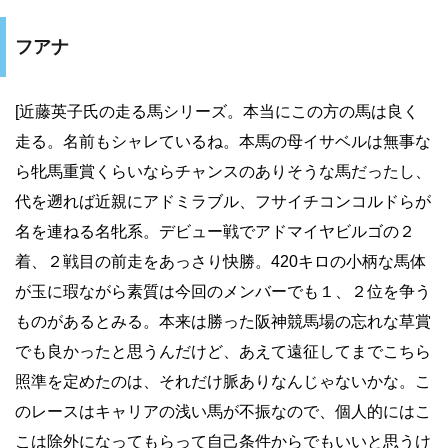
フアナ
[近藤英子氏の走る馬シリーズ。本当にこの方の馬は良く
走る。名前もシャレているね。本馬の母イサベルは無事な
ら牝馬重賞くらいならチャンスのありそうな馬だったし、
代を遡れば近親にアドミラブル、フサイチコンコルドらが
名を連ねる名牝系。デビュー戦でアドマイヤビルゴの２
着、２戦目の前走をあっさり快勝。420キロの小柄な馬体
が玉に瑕ながら素質は今回のメンバーでも１、２位を争う
ものがあるとみる。本来は勝った阪神競馬場の忘れな草賞
でも良かったと思うんだけど、あえて遠征してまでこちら
照準を定めたのは、それだけ脈ありなんじゃないかな。こ
のレースはキャリアの浅い馬が不振なので、個人的にはこ
こは除外になってもらって自己条件からでもいいと思うけ