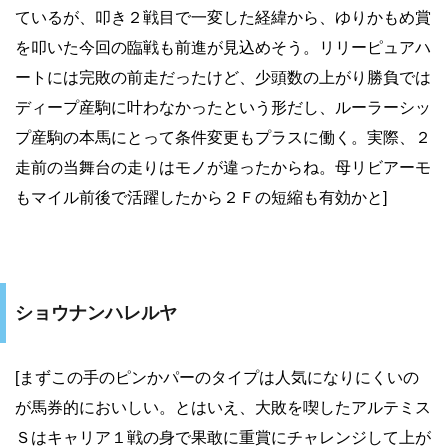
ているが、叩き２戦目で一変した経緯から、ゆりかもめ賞
を叩いた今回の臨戦も前進が見込めそう。リリーピュアハ
ートには完敗の前走だったけど、少頭数の上がり勝負では
ディープ産駒に叶わなかったという形だし、ルーラーシッ
プ産駒の本馬にとって条件変更もプラスに働く。実際、２
走前の当舞台の走りはモノが違ったからね。母リビアーモ
もマイル前後で活躍したから２Ｆの短縮も有効かと]
ショウナンハレルヤ
[まずこの手のピンかパーのタイプは人気になりにくいの
が馬券的においしい。とはいえ、大敗を喫したアルテミス
Ｓはキャリア１戦の身で果敢に重賞にチャレンジして上が