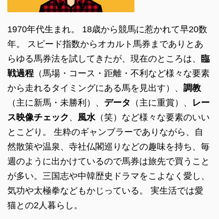
1970年代生まれ。 18歳から競馬に惹かれて早20数
年。 スピード指数からオカルト馬券までありとあ
らゆる馬券法を試してきたが、現在のところは、
臨
戦過程
（馬場・コース・距離・不利など様々な要素
から走れるタイミングにある馬を見出す）、
調教
（主に新馬・未勝利）、
データ
（主に重賞）、
レー
ス映像チェック
、
風水
（笑）など様々な要素のいい
とこどり。 生粋のギャンブラーでありながら、自
然散策や温泉、寺社仏閣巡りなどの趣味を持ち、毎
週のように出かけているので馬券は旅先で買うこと
が多い。三国志や中韓歴史ドラマをこよなく愛し、
気功や太極拳などもかじっている。 実生活では愛
猫との2人暮らし。