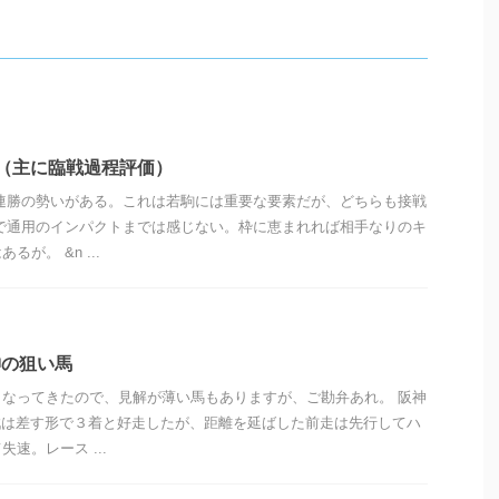
ー（主に臨戦過程評価）
連勝の勢いがある。これは若駒には重要な要素だが、どちらも接戦
で通用のインパクトまでは感じない。枠に恵まれれば相手なりのキ
が。 &n ...
阪神の狙い馬
なってきたので、見解が薄い馬もありますが、ご勘弁あれ。 阪神
初戦は差す形で３着と好走したが、距離を延ばした前走は先行してハ
速。レース ...