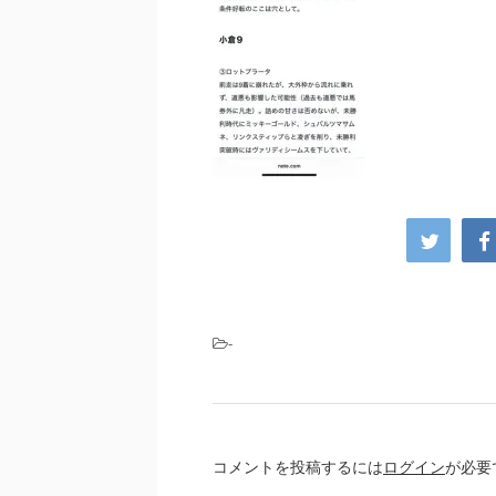
-
コメントを投稿するには
ログイン
が必要