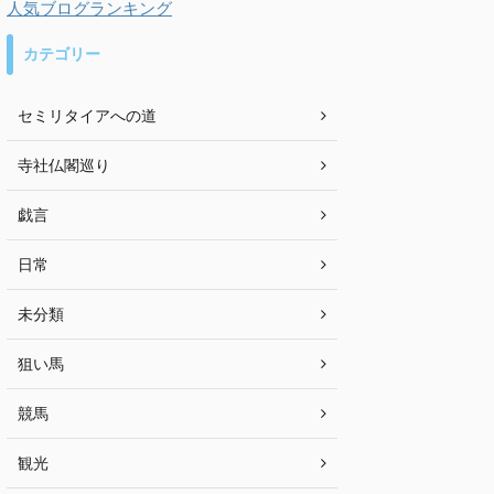
人気ブログランキング
カテゴリー
セミリタイアへの道
寺社仏閣巡り
戯言
日常
未分類
狙い馬
競馬
観光