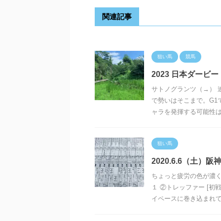
関連記事
狙い馬
競馬
2023 日本ダービ
サトノグランツ（→） 
で勢いはそこまで。G1
ャラを発揮する可能性はある
狙い馬
2020.6.6（土）
ちょっと疲労の色が濃く
１ ②トレッファー [
イペースに巻き込まれて失