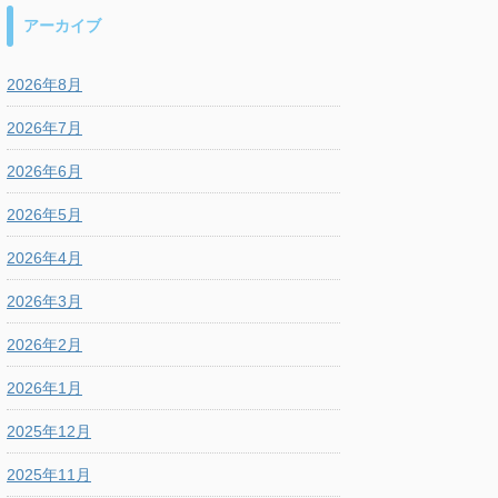
アーカイブ
2026年8月
2026年7月
2026年6月
2026年5月
2026年4月
2026年3月
2026年2月
2026年1月
2025年12月
2025年11月