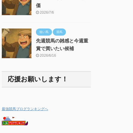
価
2026/7/6
狙い馬
競馬
先週競馬の雑感と今週重
賞で買いたい候補
2026/6/16
応援お願いします！
最強競馬ブログランキングへ