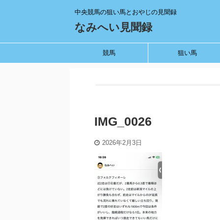
中央競馬の狙い馬とおやじの見聞録
なみへい見聞録
競馬
狙い馬
IMG_0026
2026年2月3日