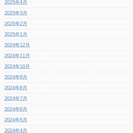
2025年4月
2025年3月
2025年2月
2025年1月
2024年12月
2024年11月
2024年10月
2024年9月
2024年8月
2024年7月
2024年6月
2024年5月
2024年4月