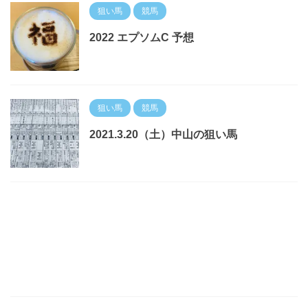
狙い馬
競馬
2022 エプソムC 予想
狙い馬
競馬
2021.3.20（土）中山の狙い馬