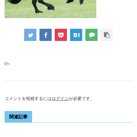
-
コメントを投稿するには
ログイン
が必要です。
関連記事