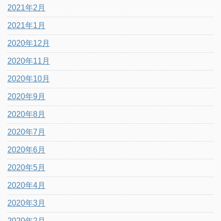
2021年2月
2021年1月
2020年12月
2020年11月
2020年10月
2020年9月
2020年8月
2020年7月
2020年6月
2020年5月
2020年4月
2020年3月
2020年2月