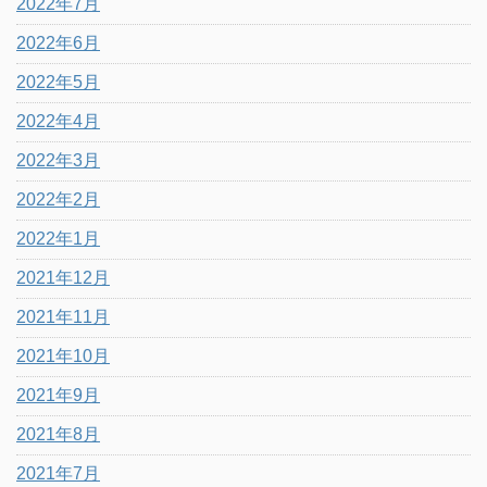
2022年7月
2022年6月
2022年5月
2022年4月
2022年3月
2022年2月
2022年1月
2021年12月
2021年11月
2021年10月
2021年9月
2021年8月
2021年7月