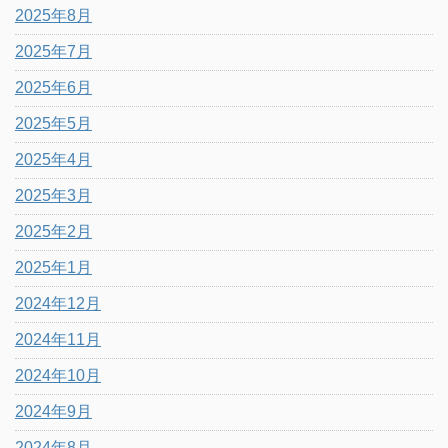
2025年8月
2025年7月
2025年6月
2025年5月
2025年4月
2025年3月
2025年2月
2025年1月
2024年12月
2024年11月
2024年10月
2024年9月
2024年8月