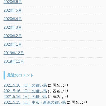
2020年6月
2020年5月
2020年4月
2020年3月
2020年2月
2020年1月
2019年12月
2019年11月
最近のコメント
2021.5.16（日）の狙い馬
に
匿名
より
2021.5.16（日）の狙い馬
に
匿名
より
2021.5.16（日）の狙い馬
に
匿名
より
2021.5.15（土）中京・新潟の狙い馬
に
匿名
より