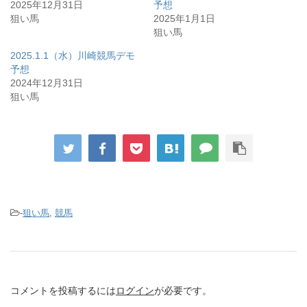
2025年12月31日
予想
狙い馬
2025年1月1日
狙い馬
2025.1.1（水）川崎競馬デモ
予想
2024年12月31日
狙い馬
-
狙い馬
,
競馬
コメントを投稿するには
ログイン
が必要です。