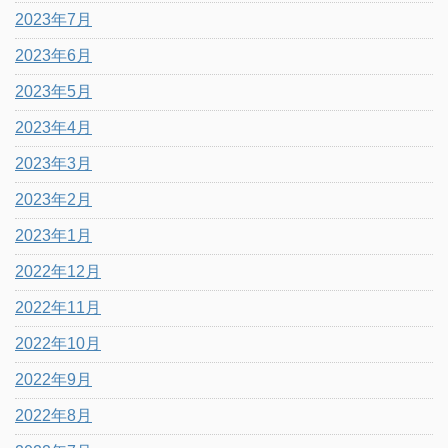
2023年7月
2023年6月
2023年5月
2023年4月
2023年3月
2023年2月
2023年1月
2022年12月
2022年11月
2022年10月
2022年9月
2022年8月