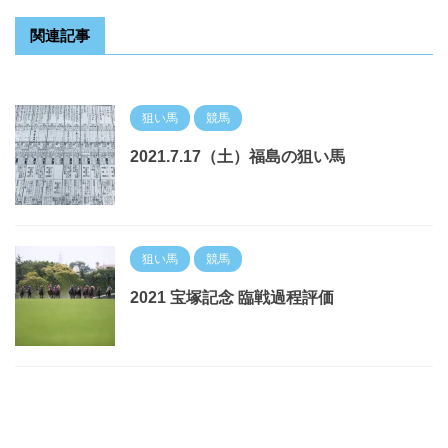
関連記事
狙い馬
競馬
2021.7.17（土）福島の狙い馬
狙い馬
競馬
2021 宝塚記念 臨戦過程評価