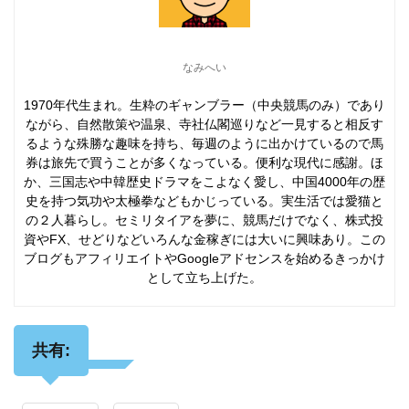
なみへい
1970年代生まれ。生粋のギャンブラー（中央競馬のみ）であり
ながら、自然散策や温泉、寺社仏閣巡りなど一見すると相反す
るような殊勝な趣味を持ち、毎週のように出かけているので馬
券は旅先で買うことが多くなっている。便利な現代に感謝。ほ
か、三国志や中韓歴史ドラマをこよなく愛し、中国4000年の歴
史を持つ気功や太極拳などもかじっている。実生活では愛猫と
の２人暮らし。セミリタイアを夢に、競馬だけでなく、株式投
資やFX、せどりなどいろんな金稼ぎには大いに興味あり。この
ブログもアフィリエイトやGoogleアドセンスを始めるきっかけ
として立ち上げた。
共有: