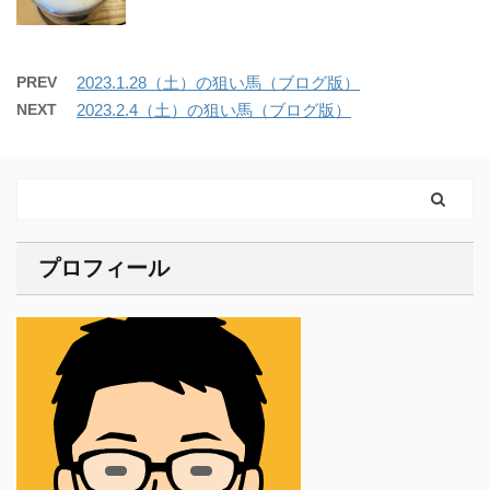
PREV
2023.1.28（土）の狙い馬（ブログ版）
NEXT
2023.2.4（土）の狙い馬（ブログ版）
プロフィール