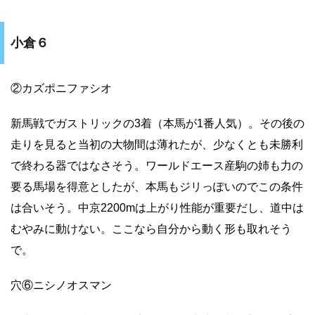
小倉６
②カズポニファシオ
新馬戦でガストリックの3着（本馬が1番人気）。その後の
走りを見ると当初の大物間は薄れたが、少なくとも未勝利
で終わる器ではなさそう。ワールドエース産駒の姉も力の
要る馬場を得意としたが、本馬もジリっぽいのでこの条件
は合いそう。中京2200mは上がり性能が重要だし、道中は
むやみに動けない。ここなら自分から動く形も取れそう
で。
穴⑥ニシノオスマン