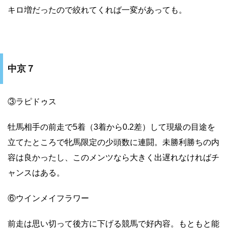
キロ増だったので絞れてくれば一変があっても。
中京７
③ラピドゥス
牡馬相手の前走で5着（3着から0.2差）して現級の目途を
立てたところで牝馬限定の少頭数に連闘。未勝利勝ちの内
容は良かったし、このメンツなら大きく出遅れなければチ
ャンスはある。
⑥ウインメイフラワー
前走は思い切って後方に下げる競馬で好内容。もともと能