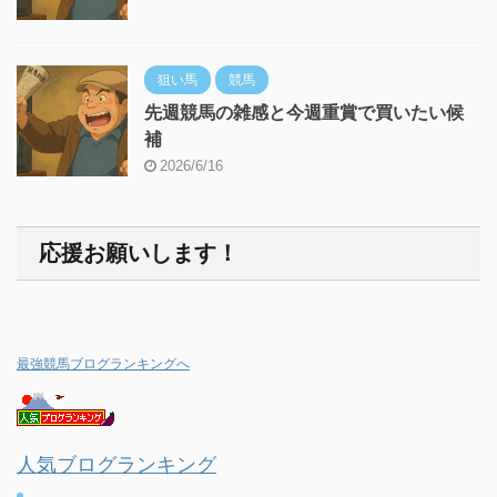
狙い馬
競馬
先週競馬の雑感と今週重賞で買いたい候
補
2026/6/16
応援お願いします！
最強競馬ブログランキングへ
人気ブログランキング