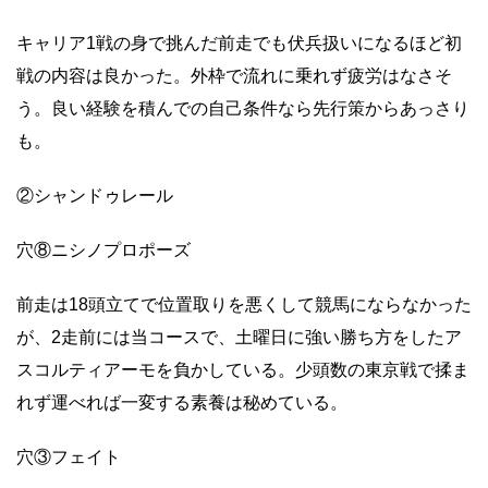
キャリア1戦の身で挑んだ前走でも伏兵扱いになるほど初
戦の内容は良かった。外枠で流れに乗れず疲労はなさそ
う。良い経験を積んでの自己条件なら先行策からあっさり
も。
②シャンドゥレール
穴⑧ニシノプロポーズ
前走は18頭立てで位置取りを悪くして競馬にならなかった
が、2走前には当コースで、土曜日に強い勝ち方をしたア
スコルティアーモを負かしている。少頭数の東京戦で揉ま
れず運べれば一変する素養は秘めている。
穴③フェイト