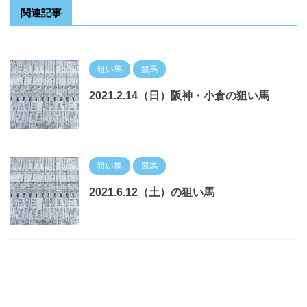
関連記事
狙い馬
競馬
2021.2.14（日）阪神・小倉の狙い馬
狙い馬
競馬
2021.6.12（土）の狙い馬