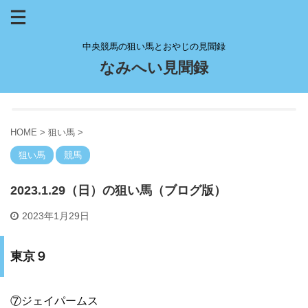
中央競馬の狙い馬とおやじの見聞録
なみへい見聞録
HOME
>
狙い馬
>
狙い馬
競馬
2023.1.29（日）の狙い馬（ブログ版）
2023年1月29日
東京９
⑦ジェイパームス