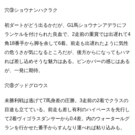
穴⑨ショウナンハクラク
初ダートがどう出るかだが、G1馬ショウナンアデラにフ
ランケルを付けられた良血で、2走前の重賞では出遅れて4
角18番手から脚を余して6着。前走も出遅れたように気性
の危うさが気になるところだが、後方からになってもハマ
れば差し込めそうな魅力はある。ピンかパーの感じはある
が、一発に期待。
穴⑧グッドグロウス
未勝利戦は逃げて7馬身差の圧勝。3走前の2着でクラスの
目途も立てている。前走も差し有利のハイペースを先行し
て2着ヴィゴラスダンサーから0.4差。内のウォータールグ
ランを行かせた番手からすんなり運べれば粘り込みも。