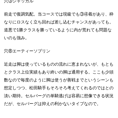
穴③ジャッカル
前走で復調気配。当コースでは現級でも③④着があり、枠
なりにロスなく立ち回れば差し込むチャンスがあっても。
道悪で1勝クラスを勝っているように内が荒れても問題な
いのも強み。
穴⑧エーティーソブリン
近走は脚は使っているものの流れに恵まれないが、もとも
とクラス上位実績もあり終いの脚は通用する。ここも少頭
数なので毎度のように脚は使うが善戦までというシーンも
想定しつつ、松田騎手もそろそろ考えてくれるのではとの
淡い期待。セルバーグの単騎逃げは容易に想像できる状況
だが、セルバーグは抑えの利かないタイプなので。