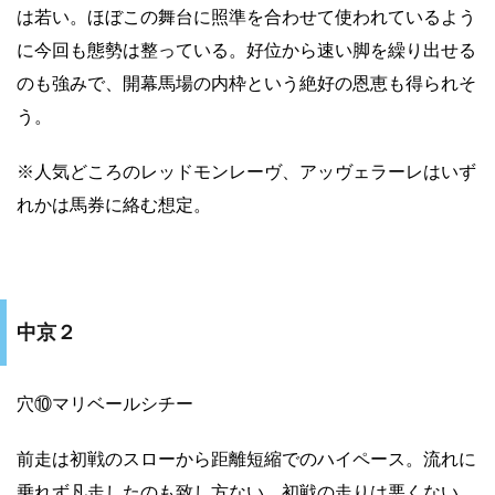
は若い。ほぼこの舞台に照準を合わせて使われているよう
に今回も態勢は整っている。好位から速い脚を繰り出せる
のも強みで、開幕馬場の内枠という絶好の恩恵も得られそ
う。
※人気どころのレッドモンレーヴ、アッヴェラーレはいず
れかは馬券に絡む想定。
中京２
穴⑩マリベールシチー
前走は初戦のスローから距離短縮でのハイペース。流れに
乗れず凡走したのも致し方ない。初戦の走りは悪くない