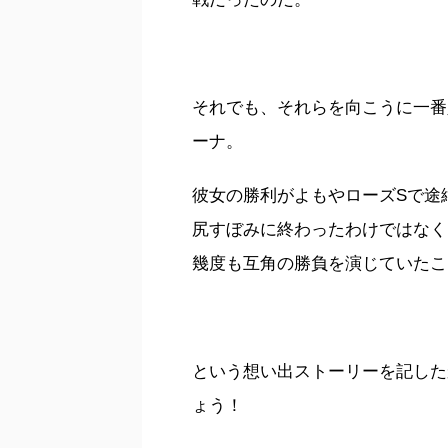
それでも、それらを向こうに一番
ーナ。
彼女の勝利がよもやローズSで途
尻すぼみに終わったわけではなく
幾度も互角の勝負を演じていたこ
という想い出ストーリーを記した
ょう！