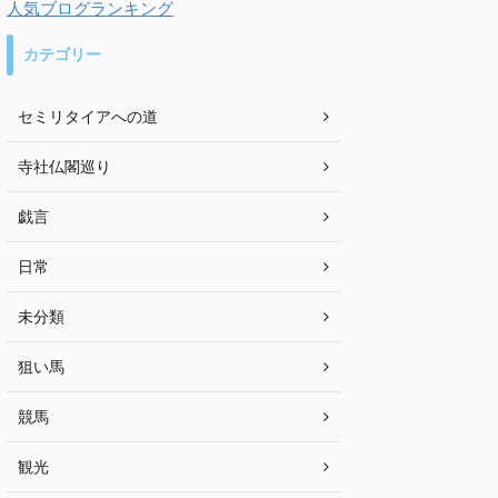
人気ブログランキング
カテゴリー
セミリタイアへの道
寺社仏閣巡り
戯言
日常
未分類
狙い馬
競馬
観光