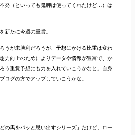
不発（といっても鬼脚は使ってくれたけど…）は
を新たに今週の重賞。
ろうが未勝利だろうが、予想にかける比重は変わ
想力向上のためによりデータや情報が豊富で、か
ろう重賞予想にも力を入れていこうかなと。自身
ブログの方でアップしていこうかな。
どの馬をパッと思い出すシリーズ」だけど、ロー