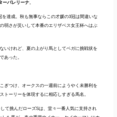
ターバレリーナ
。
冠を達成。秋も無事ならこの才媛の3冠は間違いな
の弱さが災いして本番のエリザベス女王杯へはぶ
ないけれど、夏の上がり馬としてベガに挑戦状を
であった。
こぎつけ、オークスの一週前にようやく未勝利を
ストーリーを体現するに相応しすぎる馬名。
連勝して挑んだローズSは、堂々一番人気に支持され