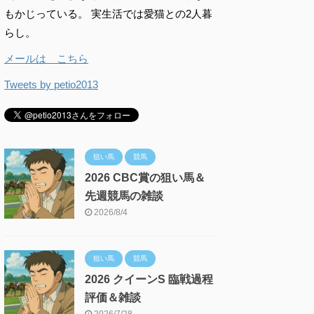
もかじっている。 実生活では愛猫との2人暮
らし。
メールは こちら
Tweets by petio2013
狙い馬
競馬
2026 CBC賞の狙い馬＆
先週競馬の雑談
2026/8/4
狙い馬
競馬
2026 クイーンS 臨戦過程
評価＆雑談