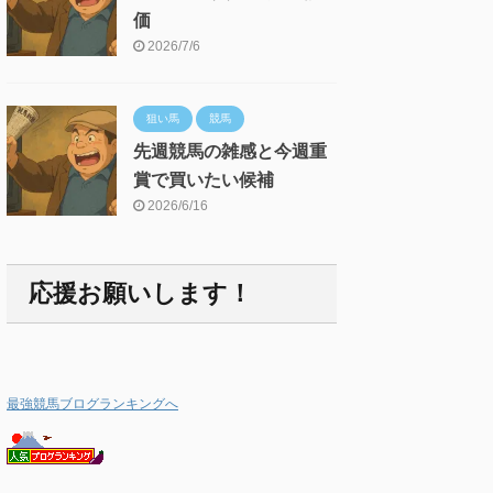
価
2026/7/6
狙い馬
競馬
先週競馬の雑感と今週重
賞で買いたい候補
2026/6/16
応援お願いします！
最強競馬ブログランキングへ