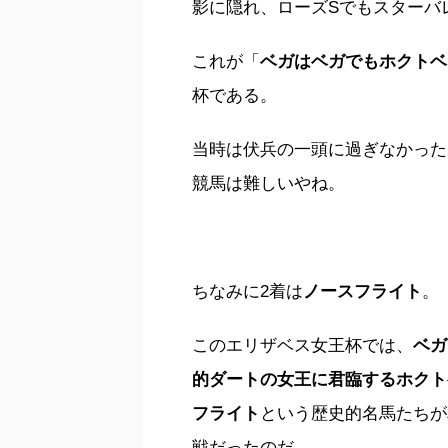
影に隠れ、ローズSでもスターバ
これが「
ベガはベガでもホクトベ
杯である。
当時は伏兵の一頭に過ぎなかった
競馬は難しいやね。
ちなみに2着は
ノースフライト
。
このエリザベス女王杯では、
ベガ
的ダートの女王に君臨するホクト
フライト
という歴史的名馬たちが
戦だったのだ。