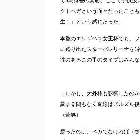
て3馬身差の楽勝。ここで子供扱
クトベガという面々だったことも
生！」という感じだった。
本番のエリザベス女王杯でも、フ
に躍り出たスターバレリーナを1
性のあるこの手のタイプはみんな
…しかし、大外枠も影響したのか
露する間もなく直線はズルズル後
（苦笑）
勝ったのは、ベガでなければ（春