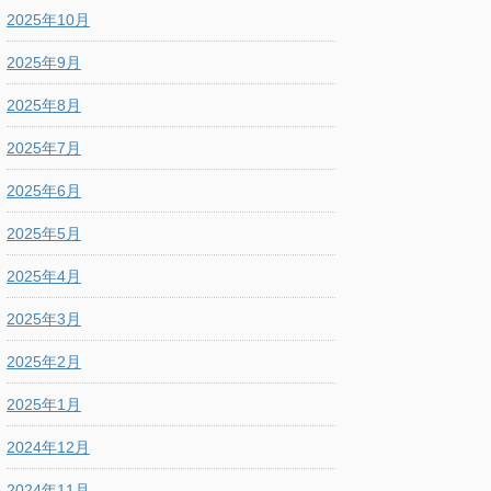
2025年10月
2025年9月
2025年8月
2025年7月
2025年6月
2025年5月
2025年4月
2025年3月
2025年2月
2025年1月
2024年12月
2024年11月