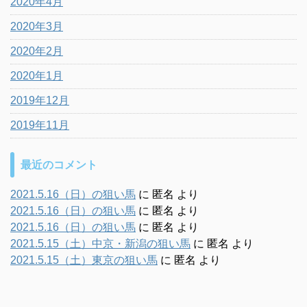
2020年4月
2020年3月
2020年2月
2020年1月
2019年12月
2019年11月
最近のコメント
2021.5.16（日）の狙い馬
に
匿名
より
2021.5.16（日）の狙い馬
に
匿名
より
2021.5.16（日）の狙い馬
に
匿名
より
2021.5.15（土）中京・新潟の狙い馬
に
匿名
より
2021.5.15（土）東京の狙い馬
に
匿名
より