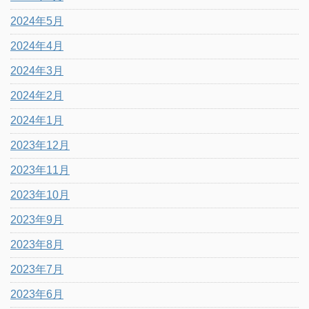
2024年5月
2024年4月
2024年3月
2024年2月
2024年1月
2023年12月
2023年11月
2023年10月
2023年9月
2023年8月
2023年7月
2023年6月