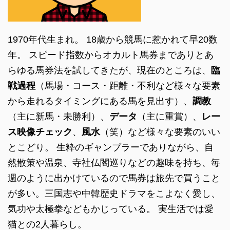
1970年代生まれ。 18歳から競馬に惹かれて早20数
年。 スピード指数からオカルト馬券までありとあ
らゆる馬券法を試してきたが、現在のところは、
臨
戦過程
（馬場・コース・距離・不利など様々な要素
から走れるタイミングにある馬を見出す）、
調教
（主に新馬・未勝利）、
データ
（主に重賞）、
レー
ス映像チェック
、
風水
（笑）など様々な要素のいい
とこどり。 生粋のギャンブラーでありながら、自
然散策や温泉、寺社仏閣巡りなどの趣味を持ち、毎
週のように出かけているので馬券は旅先で買うこと
が多い。三国志や中韓歴史ドラマをこよなく愛し、
気功や太極拳などもかじっている。 実生活では愛
猫との2人暮らし。