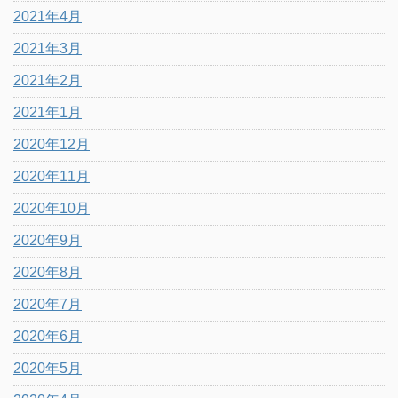
2021年4月
2021年3月
2021年2月
2021年1月
2020年12月
2020年11月
2020年10月
2020年9月
2020年8月
2020年7月
2020年6月
2020年5月