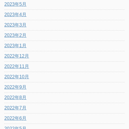
2023年5月
2023年4月
2023年3月
2023年2月
2023年1月
2022年12月
2022年11月
2022年10月
2022年9月
2022年8月
2022年7月
2022年6月
2022年5月