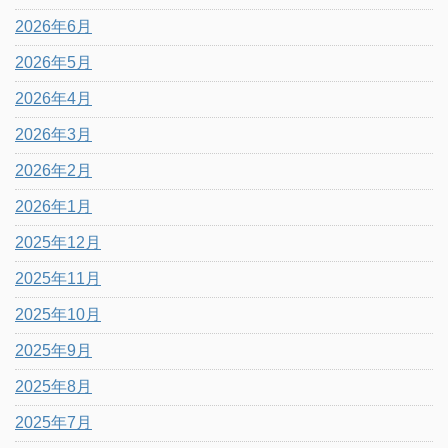
2026年6月
2026年5月
2026年4月
2026年3月
2026年2月
2026年1月
2025年12月
2025年11月
2025年10月
2025年9月
2025年8月
2025年7月