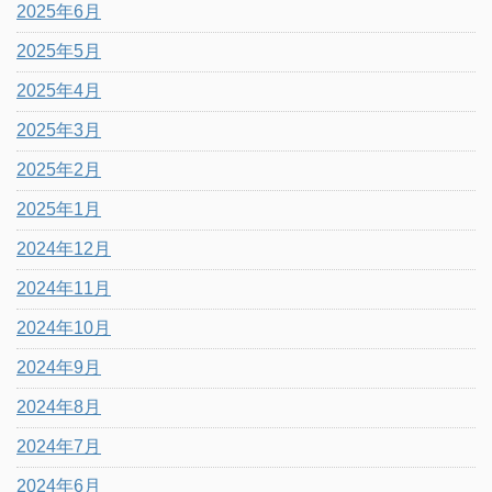
2025年6月
2025年5月
2025年4月
2025年3月
2025年2月
2025年1月
2024年12月
2024年11月
2024年10月
2024年9月
2024年8月
2024年7月
2024年6月