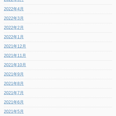
2022年4月
2022年3月
2022年2月
2022年1月
2021年12月
2021年11月
2021年10月
2021年9月
2021年8月
2021年7月
2021年6月
2021年5月