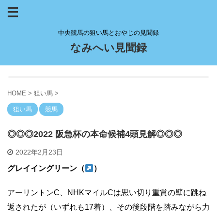
中央競馬の狙い馬とおやじの見聞録
なみへい見聞録
HOME
>
狙い馬
>
狙い馬
競馬
◎◎◎2022 阪急杯の本命候補4頭見解◎◎◎
2022年2月23日
グレイイングリーン（
）
アーリントンC、NHKマイルCは思い切り重賞の壁に跳ね
返されたが（いずれも17着）、その後段階を踏みながら力