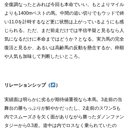
全復調なったとみれば今回も本命でいい。もとよりマイル
よりも1400mベストの馬。中間の追い切りでもウッドで終
い11.0を計時するなど更に状態は上がっているようにも感
じられる。ただ、まだ前走だけでは半信半疑と見るなら人
気になるだけに本命まではどうか？となる。実力馬の完全
復活と見るか、あるいは高齢馬の反動を懸念するか。枠順
や人気も加味して判断したいところ。
リレーションシップ（
）
実績面は明らかに劣るが期待値重視なら本馬。3走前の当
舞台の勝ちっぷりが鮮やかだったし、2走前のスワンSも
内でスムーズさを欠く面がありながら勝ったダノンファン
タジーから0.3差。道中は内でロスなく乗られていたの