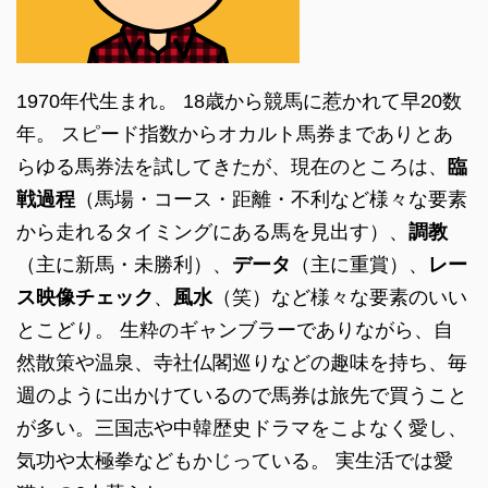
1970年代生まれ。 18歳から競馬に惹かれて早20数
年。 スピード指数からオカルト馬券までありとあ
らゆる馬券法を試してきたが、現在のところは、
臨
戦過程
（馬場・コース・距離・不利など様々な要素
から走れるタイミングにある馬を見出す）、
調教
（主に新馬・未勝利）、
データ
（主に重賞）、
レー
ス映像チェック
、
風水
（笑）など様々な要素のいい
とこどり。 生粋のギャンブラーでありながら、自
然散策や温泉、寺社仏閣巡りなどの趣味を持ち、毎
週のように出かけているので馬券は旅先で買うこと
が多い。三国志や中韓歴史ドラマをこよなく愛し、
気功や太極拳などもかじっている。 実生活では愛