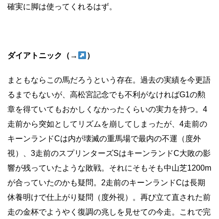
確実に脚は使ってくれるはず。
ダイアトニック（→
）
まともならこの馬だろうという存在。過去の実績を今更語
るまでもないが、高松宮記念でも不利がなければG1の勲
章を得ていてもおかしくなかったくらいの実力を持つ。4
走前から突如としてリズムを崩してしまったが、4走前の
キーンランドCは内が壊滅の重馬場で最内の不運（度外
視）、3走前のスプリンターズSはキーンランドC大敗の影
響が残っていたような敗戦。それにそもそも中山芝1200m
が合っていたのかも疑問。2走前のキーンランドCは長期
休養明けで仕上がり疑問（度外視）。再び立て直された前
走の金杯でようやく復調の兆しを見せての今走。これで完