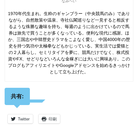
なみへい
1970年代生まれ。生粋のギャンブラー（中央競馬のみ）であり
ながら、自然散策や温泉、寺社仏閣巡りなど一見すると相反す
るような殊勝な趣味を持ち、毎週のように出かけているので馬
券は旅先で買うことが多くなっている。便利な現代に感謝。ほ
か、三国志や中韓歴史ドラマをこよなく愛し、中国4000年の歴
史を持つ気功や太極拳などもかじっている。実生活では愛猫と
の２人暮らし。セミリタイアを夢に、競馬だけでなく、株式投
資やFX、せどりなどいろんな金稼ぎには大いに興味あり。この
ブログもアフィリエイトやGoogleアドセンスを始めるきっかけ
として立ち上げた。
共有:
Twitter
印刷