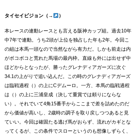
タイセイビジョン（→
）
本レースの連動レースとも言える阪神カップ組。過去10年
中7年で連動。うち2頭が上位を独占した年も2年。今回こ
の組は本馬一頭なので当然ながら有力だ。しかも前走は内
がボコボコと荒れた馬場の最内枠。直線も外には出せず中
ほどからとなったが、勝ったグレナディアガーズに次ぐ
34.1の上がりで追い込んだ。この時のグレナディアガーズ
は臨戦過程（）の上にCデムーロ。一方、本馬の臨戦過程
は（）の上に三浦皇成（決して重賞では頼りにならな
い）。それでいて4角15番手からここまで差を詰めたのだ
から価値が高いし、2歳時の調子を取り戻しつつあると見
ていい。今回は確固たる逃げ馬がおらず、流れがカギとな
ってくるが、この条件でスローというのも想像しずらく、