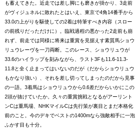
も蓄えてきた。近走では差し脚にも磨きが掛かり、3走前
がヴィジュネルに敗れたとはいえ、東京で4角14番手から
33.0の上がりを駆使しての2着は特筆すべき内容（スロー
の前残りだっただけに）。臨戦過程の悪かった2走前も崩
れず、前走では同様に将来は重賞を見据えす素質馬ショウ
リュウレーヴを一刀両断。このレース、ショウリュウが
33.6のハイラップを刻みながら、ラスト3Fも11.6-11.3-
11.8と全く止まってはいないのだが（だからショウリュウ
もかなり強い）、それを差し切ってしまったのだから見事
の一語。3着馬はショウリュウから0.6差だからいかにこの
2頭が抜けていたか。久々の重賞挑戦となるがアーリント
ンCは重馬場、NHKマイルCは先行策が裏目とまだ本格化
前のこと。今のデキでベストの1400mなら強敵相手に一泡
ふかす目も十分。