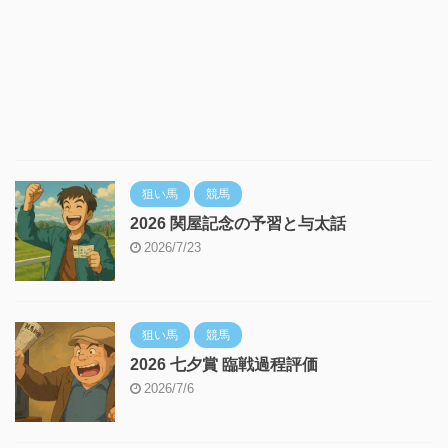
狙い馬
競馬
2026 関屋記念の予習と与太話
2026/7/23
狙い馬
競馬
2026 七夕賞 臨戦過程評価
2026/7/6