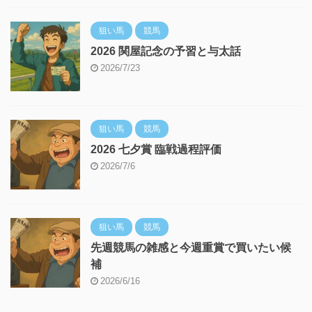
狙い馬
競馬
2026 関屋記念の予習と与太話
2026/7/23
狙い馬
競馬
2026 七夕賞 臨戦過程評価
2026/7/6
狙い馬
競馬
先週競馬の雑感と今週重賞で買いたい候
補
2026/6/16