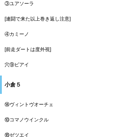
③ユアソーラ
[連闘で来た以上巻き返し注意]
④カミーノ
[前走ダートは度外視]
穴⑨ビアイ
小倉５
⑭ヴィントヴオーチェ
⑩コマノウインクル
⑱ゼツエイ