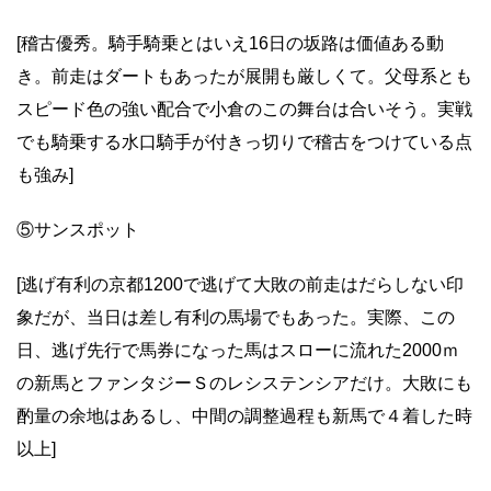
[稽古優秀。騎手騎乗とはいえ16日の坂路は価値ある動
き。前走はダートもあったが展開も厳しくて。父母系とも
スピード色の強い配合で小倉のこの舞台は合いそう。実戦
でも騎乗する水口騎手が付きっ切りで稽古をつけている点
も強み]
⑤サンスポット
[逃げ有利の京都1200で逃げて大敗の前走はだらしない印
象だが、当日は差し有利の馬場でもあった。実際、この
日、逃げ先行で馬券になった馬はスローに流れた2000ｍ
の新馬とファンタジーＳのレシステンシアだけ。大敗にも
酌量の余地はあるし、中間の調整過程も新馬で４着した時
以上]