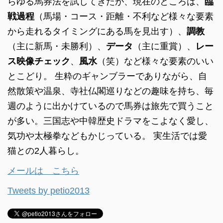
らゆる馬券法を試してきたが、現在のところは、
臨
戦過程
（馬場・コース・距離・不利など様々な要素
から走れるタイミングにある馬を見出す）、
調教
（主に新馬・未勝利）、
データ
（主に重賞）、
レー
ス映像チェック
、
風水
（笑）など様々な要素のいい
とこどり。 生粋のギャンブラーでありながら、自
然散策や温泉、寺社仏閣巡りなどの趣味を持ち、毎
週のように出かけているので馬券は旅先で買うこと
が多い。三国志や中韓歴史ドラマをこよなく愛し、
気功や太極拳などもかじっている。 実生活では愛
猫との2人暮らし。
メールは こちら
Tweets by petio2013