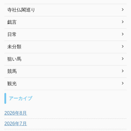
寺社仏閣巡り
戯言
日常
未分類
狙い馬
競馬
観光
アーカイブ
2026年8月
2026年7月