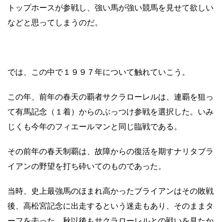
トップホースが参戦し、強い馬が強い競馬を見せて欲しい
などと思ってしまうのだ。
では、この中で１９９７年について触れていこう。
この年、前年の春天の覇者サクラローレルは、連覇を狙っ
て有馬記念（１着）からのぶっつけ参戦を選択した。いみ
じくも今年のフィエールマンと同じ臨戦である。
その前年の春天制覇は、故障からの復活を期すナリタブラ
イアンの野望を打ち砕いてのものであった。
当時、史上最強馬のほまれ高かったブライアンはその敗戦
後、高松宮記念に出走するという迷走もあり、そのままタ
ーフを去った。秋以後もサクラローレルとの戦いを見たか