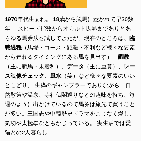
1970年代生まれ。 18歳から競馬に惹かれて早20数
年。 スピード指数からオカルト馬券までありとあ
らゆる馬券法を試してきたが、現在のところは、
臨
戦過程
（馬場・コース・距離・不利など様々な要素
から走れるタイミングにある馬を見出す）、
調教
（主に新馬・未勝利）、
データ
（主に重賞）、
レー
ス映像チェック
、
風水
（笑）など様々な要素のいい
とこどり。 生粋のギャンブラーでありながら、自
然散策や温泉、寺社仏閣巡りなどの趣味を持ち、毎
週のように出かけているので馬券は旅先で買うこと
が多い。三国志や中韓歴史ドラマをこよなく愛し、
気功や太極拳などもかじっている。 実生活では愛
猫との2人暮らし。