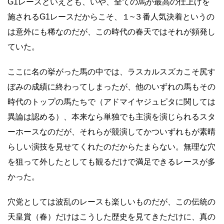
G1レースといえども、いや、全ての馬が最高の仕上げを
施されるG1レースだからこそ、１~３番人気決着というの
は意外にも稀なのだが、この時代の春天ではそれが頻発し
ていた。
ここに名の挙がった馬の中では、ラスカルスズカこそ尻す
ぼみの成績に終わってしまったが、他のいずれの馬もその
時代のトップの馬たちで（アドマイヤジュピタに関しては
異論は認める）、本来なら単独でも主演を演じられるスタ
ーホースなのだが、それらが競演してかついずれもが素晴
らしい演技を見せてくれたのだからたまらない。無理な穴
を狙って外したとしても観るだけで満足できるレースが多
かった。
穴党としては波乱のレースも楽しいものだが、この伝統の
天皇賞（春）だけはこうした歴史を見てきただけに、真の