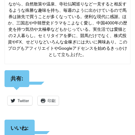
ながら、自然散策や温泉、寺社仏閣巡りなど一見すると相反す
るような殊勝な趣味を持ち、毎週のように出かけているので馬
券は旅先で買うことが多くなっている。便利な現代に感謝。ほ
か、三国志や中韓歴史ドラマをこよなく愛し、中国4000年の歴
史を持つ気功や太極拳などもかじっている。実生活では愛猫と
の２人暮らし。セミリタイアを夢に、競馬だけでなく、株式投
資やFX、せどりなどいろんな金稼ぎには大いに興味あり。この
ブログもアフィリエイトやGoogleアドセンスを始めるきっかけ
として立ち上げた。
共有:
Twitter
印刷
いいね: