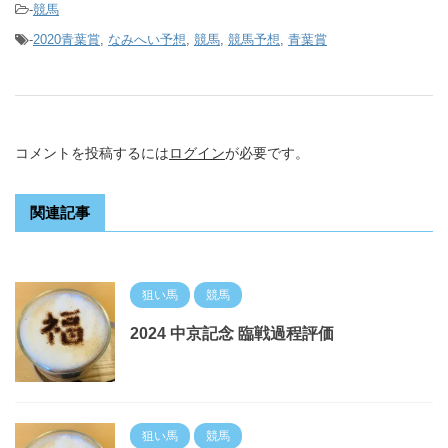
-
競馬
-
2020青葉賞
,
なみへい予想
,
競馬
,
競馬予想
,
青葉賞
コメントを投稿するには
ログイン
が必要です。
関連記事
狙い馬
競馬
2024 中京記念 臨戦過程評価
狙い馬
競馬