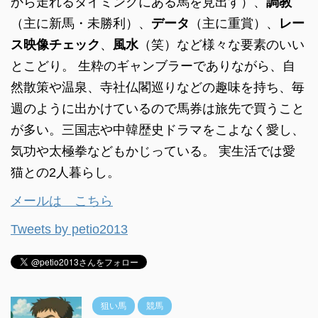
から走れるタイミングにある馬を見出す）、
調教
（主に新馬・未勝利）、
データ
（主に重賞）、
レー
ス映像チェック
、
風水
（笑）など様々な要素のいい
とこどり。 生粋のギャンブラーでありながら、自
然散策や温泉、寺社仏閣巡りなどの趣味を持ち、毎
週のように出かけているので馬券は旅先で買うこと
が多い。三国志や中韓歴史ドラマをこよなく愛し、
気功や太極拳などもかじっている。 実生活では愛
猫との2人暮らし。
メールは こちら
Tweets by petio2013
狙い馬
競馬