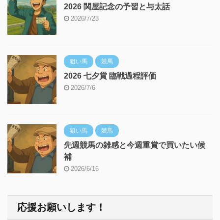
2026 関屋記念の予習と与太話
2026/7/23
狙い馬
競馬
2026 七夕賞 臨戦過程評価
2026/7/6
狙い馬
競馬
先週競馬の雑感と今週重賞で買いたい候
補
2026/6/16
応援お願いします！