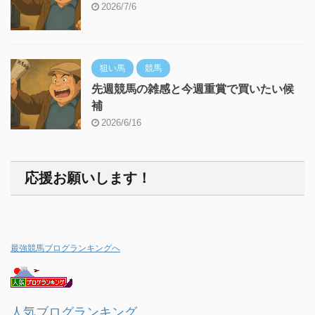
2026/7/6
狙い馬
競馬
先週競馬の雑感と今週重賞で買いたい候
補
2026/6/16
応援お願いします！
最強競馬ブログランキングへ
人気ブログランキング