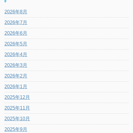
2026年8月
2026年7月
2026年6月
2026年5月
2026年4月
2026年3月
2026年2月
2026年1月
2025年12月
2025年11月
2025年10月
2025年9月