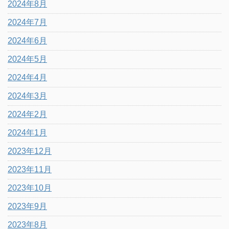
2024年8月
2024年7月
2024年6月
2024年5月
2024年4月
2024年3月
2024年2月
2024年1月
2023年12月
2023年11月
2023年10月
2023年9月
2023年8月