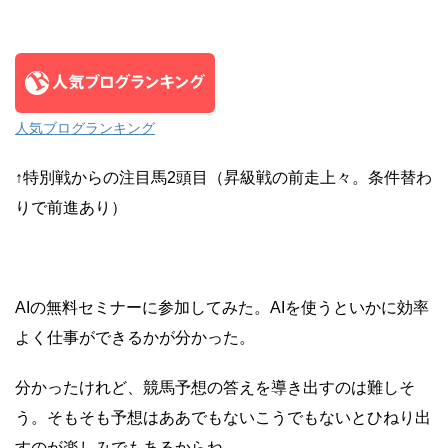
人気ブログランキング
↑特別戦からの注目馬2頭目（昇級戦の前走上々。条件替わ
りで前進あり）
AIの無料セミナーに参加してみた。AIを使うといかに効率
よく仕事ができるかが分かった。
分かったけれど、競馬予想の答えを導き出すのは難しそ
う。そもそも予想はああでもないこうでもないとひねり出
すのが楽しみでもあるからね。