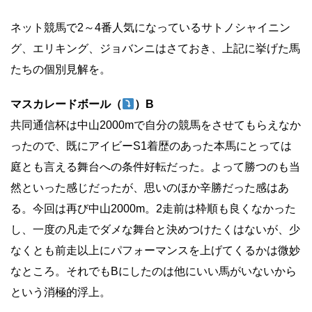
ネット競馬で2～4番人気になっているサトノシャイニン
グ、エリキング、ジョバンニはさておき、上記に挙げた馬
たちの個別見解を。
マスカレードボール（
）B
共同通信杯は中山2000mで自分の競馬をさせてもらえなか
ったので、既にアイビーS1着歴のあった本馬にとっては
庭とも言える舞台への条件好転だった。よって勝つのも当
然といった感じだったが、思いのほか辛勝だった感はあ
る。今回は再び中山2000m。2走前は枠順も良くなかった
し、一度の凡走でダメな舞台と決めつけたくはないが、少
なくとも前走以上にパフォーマンスを上げてくるかは微妙
なところ。それでもBにしたのは他にいい馬がいないから
という消極的浮上。