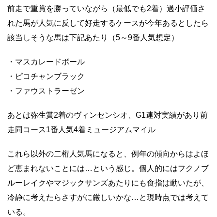
前走で重賞を勝っていながら（最低でも2着）過小評価さ
れた馬が人気に反して好走するケースが今年あるとしたら
該当しそうな馬は下記あたり（5～9番人気想定）
・マスカレードボール
・ピコチャンブラック
・ファウストラーゼン
あとは弥生賞2着のヴィンセンシオ、G1連対実績があり前
走同コース1番人気4着ミュージアムマイル
これら以外の二桁人気馬になると、例年の傾向からはよほ
ど恵まれないことには…という感じ。個人的にはフクノブ
ルーレイクやマジックサンズあたりにも食指は動いたが、
冷静に考えたらさすがに厳しいかな…と現時点では考えて
いる。