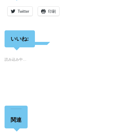
Twitter
印刷
いいね:
読み込み中…
関連