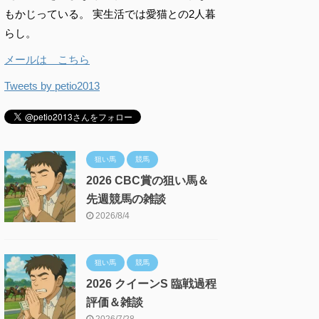
もかじっている。 実生活では愛猫との2人暮
らし。
メールは こちら
Tweets by petio2013
狙い馬
競馬
2026 CBC賞の狙い馬＆
先週競馬の雑談
2026/8/4
狙い馬
競馬
2026 クイーンS 臨戦過程
評価＆雑談