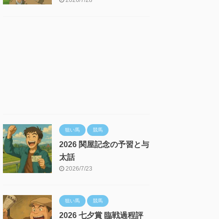
2026/7/28
狙い馬
競馬
2026 関屋記念の予習と与
太話
2026/7/23
狙い馬
競馬
2026 七夕賞 臨戦過程評