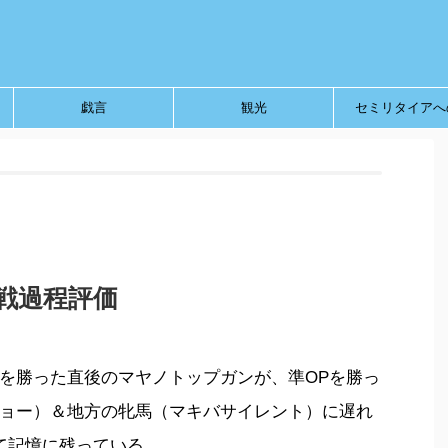
戯言
観光
セミリタイアへ
臨戦過程評価
を勝った直後のマヤノトップガンが、準OPを勝っ
ョー）＆地方の牝馬（マキバサイレント）に遅れ
て記憶に残っている。