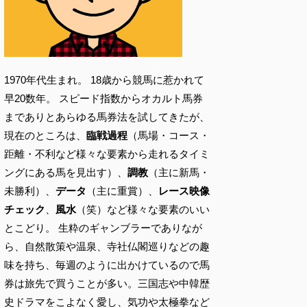
1970年代生まれ。 18歳から競馬に惹かれて
早20数年。 スピード指数からオカルト馬券
までありとあらゆる馬券法を試してきたが、
現在のところは、
臨戦過程
（馬場・コース・
距離・不利など様々な要素から走れるタイミ
ングにある馬を見出す）、
調教
（主に新馬・
未勝利）、
データ
（主に重賞）、
レース映像
チェック
、
風水
（笑）など様々な要素のいい
とこどり。 生粋のギャンブラーでありなが
ら、自然散策や温泉、寺社仏閣巡りなどの趣
味を持ち、毎週のように出かけているので馬
券は旅先で買うことが多い。三国志や中韓歴
史ドラマをこよなく愛し、気功や太極拳など