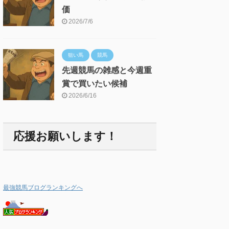
価
2026/7/6
狙い馬
競馬
先週競馬の雑感と今週重
賞で買いたい候補
2026/6/16
応援お願いします！
最強競馬ブログランキングへ