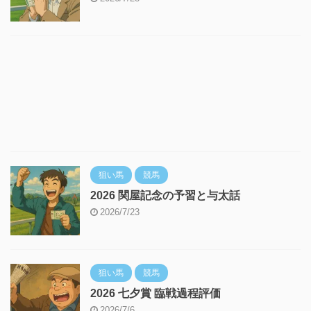
狙い馬
競馬
2026 関屋記念の予習と与太話
2026/7/23
狙い馬
競馬
2026 七夕賞 臨戦過程評価
2026/7/6