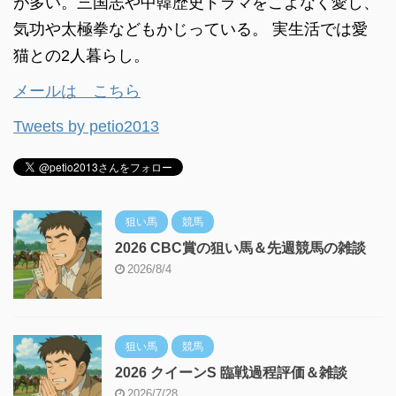
が多い。三国志や中韓歴史ドラマをこよなく愛し、
気功や太極拳などもかじっている。 実生活では愛
猫との2人暮らし。
メールは こちら
Tweets by petio2013
狙い馬
競馬
2026 CBC賞の狙い馬＆先週競馬の雑談
2026/8/4
狙い馬
競馬
2026 クイーンS 臨戦過程評価＆雑談
2026/7/28