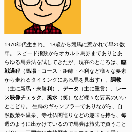
1970年代生まれ。 18歳から競馬に惹かれて早20数
年。 スピード指数からオカルト馬券までありとあ
らゆる馬券法を試してきたが、現在のところは、
臨
戦過程
（馬場・コース・距離・不利など様々な要素
から走れるタイミングにある馬を見出す）、
調教
（主に新馬・未勝利）、
データ
（主に重賞）、
レー
ス映像チェック
、
風水
（笑）など様々な要素のいい
とこどり。 生粋のギャンブラーでありながら、自
然散策や温泉、寺社仏閣巡りなどの趣味を持ち、毎
週のように出かけているので馬券は旅先で買うこと