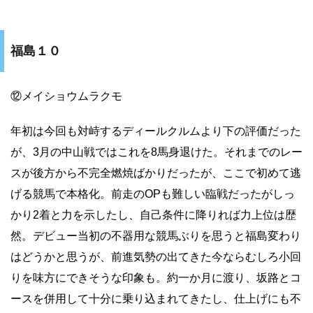
福島１０
⑫メイショウムラクモ
年初は今回も対峙するディールクルムより下の評価だった
が、3月の中山戦ではこれを8馬身退けた。それまでのレー
スが後方から不完全燃焼ばかりだったが、ここで初めて逃
げる競馬で本格化。前走のOPも難しい臨戦だったがしっ
かり2着と力を示したし、自己条件に降りれば力上位は歴
然。デビュー当初の不器用な競馬ぶりを思うと福島変わり
はどうかと思うが、前進気勢の出てきた今ならむしろ小回
りを味方にできそうな印象も。約一か月に渡り、坂路とコ
ースを併用して十分に乗り込まれてきたし、仕上げにも不