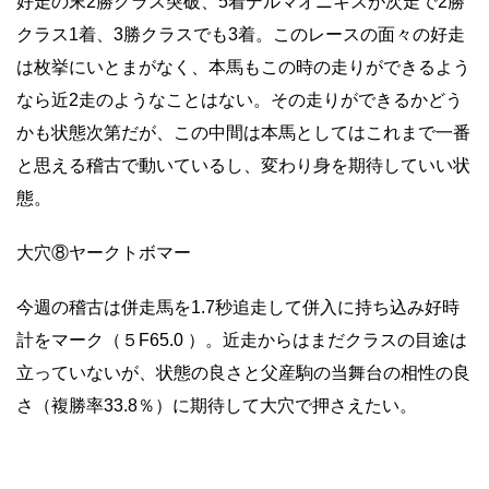
好走の末2勝クラス突破、5着デルマオニキスが次走で2勝
クラス1着、3勝クラスでも3着。このレースの面々の好走
は枚挙にいとまがなく、本馬もこの時の走りができるよう
なら近2走のようなことはない。その走りができるかどう
かも状態次第だが、この中間は本馬としてはこれまで一番
と思える稽古で動いているし、変わり身を期待していい状
態。
大穴⑧ヤークトボマー
今週の稽古は併走馬を1.7秒追走して併入に持ち込み好時
計をマーク（５F65.0 ）。近走からはまだクラスの目途は
立っていないが、状態の良さと父産駒の当舞台の相性の良
さ（複勝率33.8％）に期待して大穴で押さえたい。