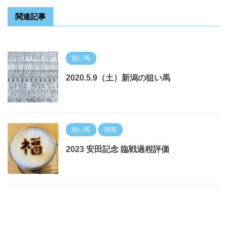
関連記事
狙い馬
2020.5.9（土）新潟の狙い馬
狙い馬
競馬
2023 安田記念 臨戦過程評価