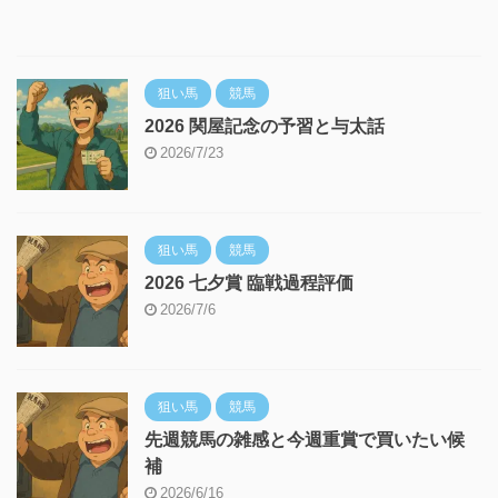
狙い馬
競馬
2026 関屋記念の予習と与太話
2026/7/23
狙い馬
競馬
2026 七夕賞 臨戦過程評価
2026/7/6
狙い馬
競馬
先週競馬の雑感と今週重賞で買いたい候
補
2026/6/16