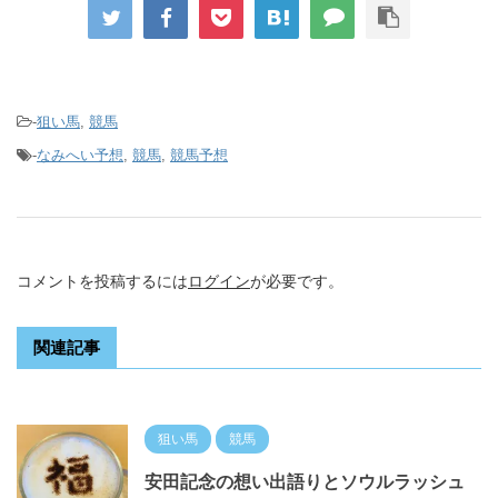
-
狙い馬
,
競馬
-
なみへい予想
,
競馬
,
競馬予想
コメントを投稿するには
ログイン
が必要です。
関連記事
狙い馬
競馬
安田記念の想い出語りとソウルラッシュ