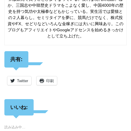
か、三国志や中韓歴史ドラマをこよなく愛し、中国4000年の歴
史を持つ気功や太極拳などもかじっている。実生活では愛猫と
の２人暮らし。セミリタイアを夢に、競馬だけでなく、株式投
資やFX、せどりなどいろんな金稼ぎには大いに興味あり。この
ブログもアフィリエイトやGoogleアドセンスを始めるきっかけ
として立ち上げた。
共有:
Twitter
印刷
いいね:
読み込み中…