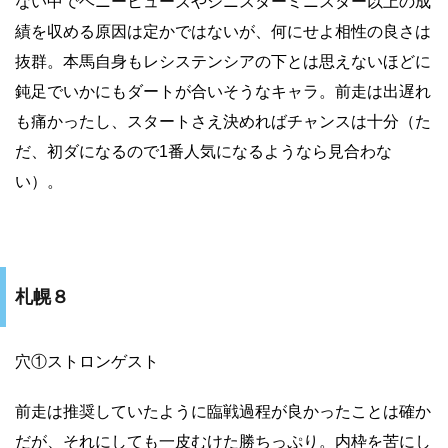
ない中でヘニーヒューズやシニスターミニスター以上の成
績を収める原因は定かではないが、何にせよ相性の良さは
抜群。本馬自身もレシステンシアの下とは思えないほどに
鈍足でいかにもダートが合いそうなキャラ。前走は出遅れ
も痛かったし、スタートさえ決めればチャンスは十分（た
だ、初ダになるので1番人気になるようなら見合わな
い）。
札幌８
穴①ストロンゲスト
前走は推奨していたように臨戦過程が良かったことは確か
だが、それにしても一皮むけた勝ちっぷり。内枠を苦にし