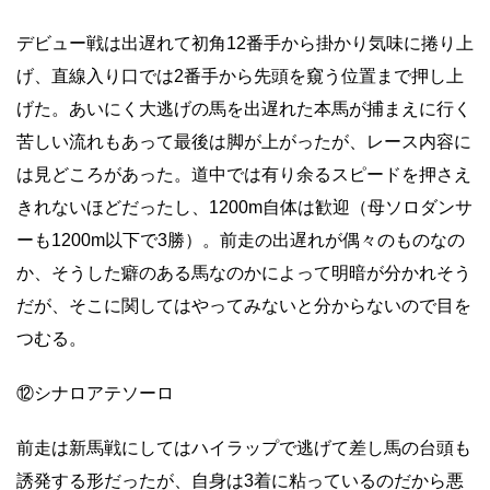
デビュー戦は出遅れて初角12番手から掛かり気味に捲り上
げ、直線入り口では2番手から先頭を窺う位置まで押し上
げた。あいにく大逃げの馬を出遅れた本馬が捕まえに行く
苦しい流れもあって最後は脚が上がったが、レース内容に
は見どころがあった。道中では有り余るスピードを押さえ
きれないほどだったし、1200m自体は歓迎（母ソロダンサ
ーも1200m以下で3勝）。前走の出遅れが偶々のものなの
か、そうした癖のある馬なのかによって明暗が分かれそう
だが、そこに関してはやってみないと分からないので目を
つむる。
⑫シナロアテソーロ
前走は新馬戦にしてはハイラップで逃げて差し馬の台頭も
誘発する形だったが、自身は3着に粘っているのだから悪