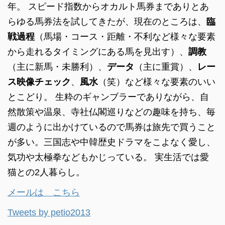
年。 スピード指数からオカルト馬券までありとあ
らゆる馬券法を試してきたが、現在のところは、
臨
戦過程
（馬場・コース・距離・不利など様々な要素
から走れるタイミングにある馬を見出す）、
調教
（主に新馬・未勝利）、
データ
（主に重賞）、
レー
ス映像チェック
、
風水
（笑）など様々な要素のいい
とこどり。 生粋のギャンブラーでありながら、自
然散策や温泉、寺社仏閣巡りなどの趣味を持ち、毎
週のように出かけているので馬券は旅先で買うこと
が多い。三国志や中韓歴史ドラマをこよなく愛し、
気功や太極拳などもかじっている。 実生活では愛
猫との2人暮らし。
メールは こちら
Tweets by petio2013