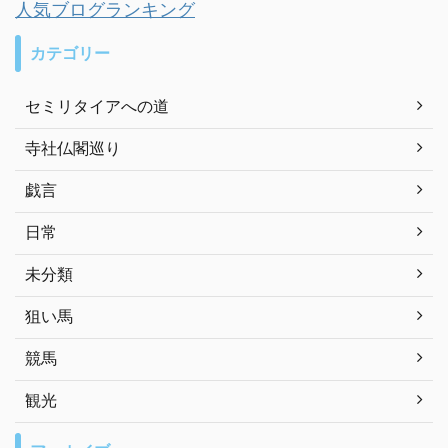
人気ブログランキング
カテゴリー
セミリタイアへの道
寺社仏閣巡り
戯言
日常
未分類
狙い馬
競馬
観光