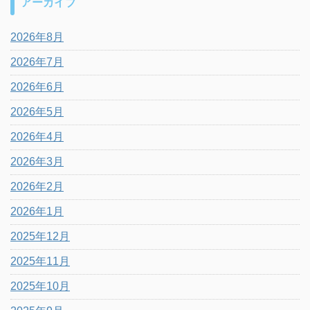
アーカイブ
2026年8月
2026年7月
2026年6月
2026年5月
2026年4月
2026年3月
2026年2月
2026年1月
2025年12月
2025年11月
2025年10月