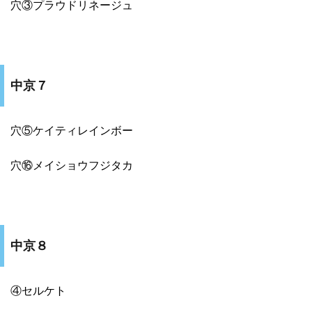
穴③プラウドリネージュ
中京７
穴⑤ケイティレインボー
穴⑯メイショウフジタカ
中京８
④セルケト