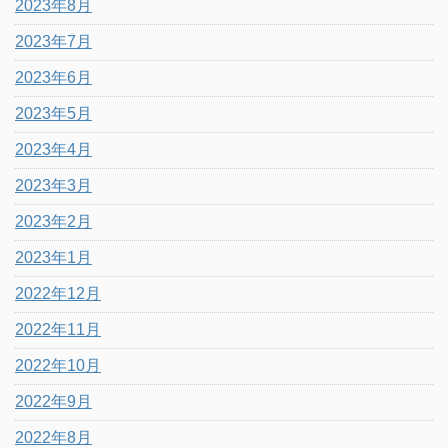
2023年8月
2023年7月
2023年6月
2023年5月
2023年4月
2023年3月
2023年2月
2023年1月
2022年12月
2022年11月
2022年10月
2022年9月
2022年8月