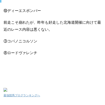
⑩ディーエスボンバー
前走こそ崩れたが、昨年も好走した北海道開催に向けて最
近のレース内容は悪くない。
③コパノニコルソン
⑧ロードヴァレンチ
最強競馬ブログランキングへ