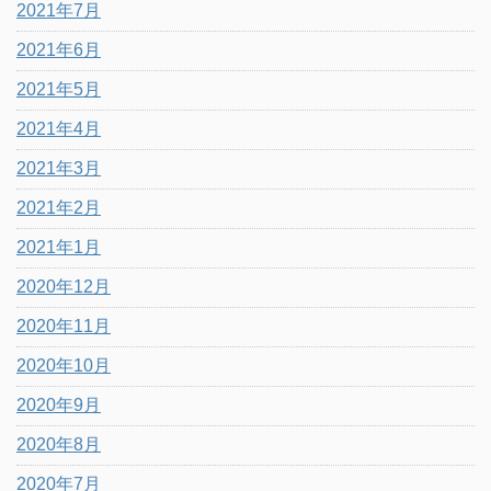
2021年7月
2021年6月
2021年5月
2021年4月
2021年3月
2021年2月
2021年1月
2020年12月
2020年11月
2020年10月
2020年9月
2020年8月
2020年7月