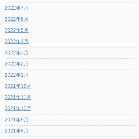
2022年7月
2022年6月
2022年5月
2022年4月
2022年3月
2022年2月
2022年1月
2021年12月
2021年11月
2021年10月
2021年9月
2021年8月