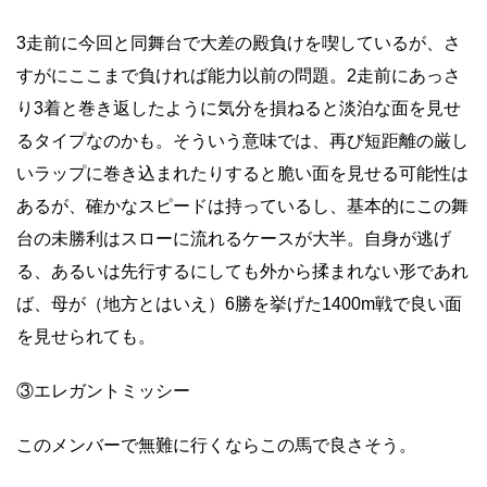
3走前に今回と同舞台で大差の殿負けを喫しているが、さ
すがにここまで負ければ能力以前の問題。2走前にあっさ
り3着と巻き返したように気分を損ねると淡泊な面を見せ
るタイプなのかも。そういう意味では、再び短距離の厳し
いラップに巻き込まれたりすると脆い面を見せる可能性は
あるが、確かなスピードは持っているし、基本的にこの舞
台の未勝利はスローに流れるケースが大半。自身が逃げ
る、あるいは先行するにしても外から揉まれない形であれ
ば、母が（地方とはいえ）6勝を挙げた1400m戦で良い面
を見せられても。
③エレガントミッシー
このメンバーで無難に行くならこの馬で良さそう。