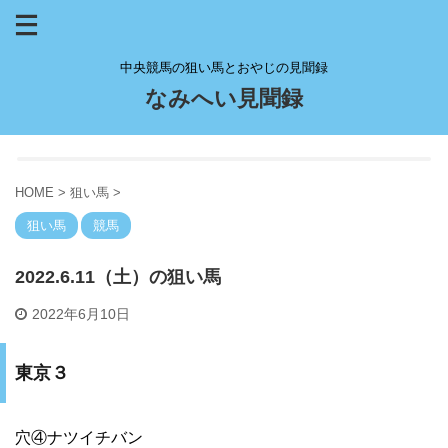
中央競馬の狙い馬とおやじの見聞録
なみへい見聞録
HOME
>
狙い馬
>
狙い馬
競馬
2022.6.11（土）の狙い馬
2022年6月10日
東京３
穴④ナツイチバン