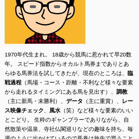
1970年代生まれ。 18歳から競馬に惹かれて早20数
年。 スピード指数からオカルト馬券までありとあ
らゆる馬券法を試してきたが、現在のところは、
臨
戦過程
（馬場・コース・距離・不利など様々な要素
から走れるタイミングにある馬を見出す）、
調教
（主に新馬・未勝利）、
データ
（主に重賞）、
レー
ス映像チェック
、
風水
（笑）など様々な要素のいい
とこどり。 生粋のギャンブラーでありながら、自
然散策や温泉、寺社仏閣巡りなどの趣味を持ち、毎
週のように出かけているので馬券は旅先で買うこと