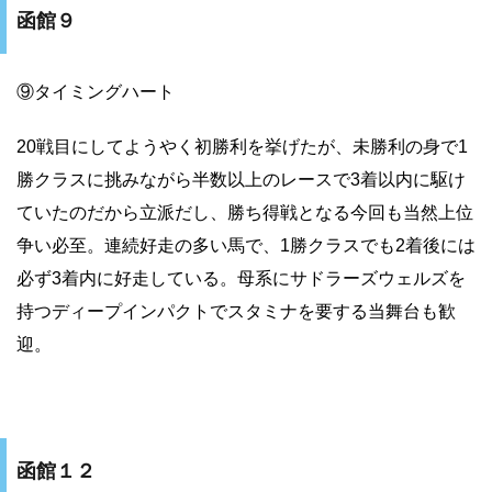
函館９
⑨タイミングハート
20戦目にしてようやく初勝利を挙げたが、未勝利の身で1
勝クラスに挑みながら半数以上のレースで3着以内に駆け
ていたのだから立派だし、勝ち得戦となる今回も当然上位
争い必至。連続好走の多い馬で、1勝クラスでも2着後には
必ず3着内に好走している。母系にサドラーズウェルズを
持つディープインパクトでスタミナを要する当舞台も歓
迎。
函館１２