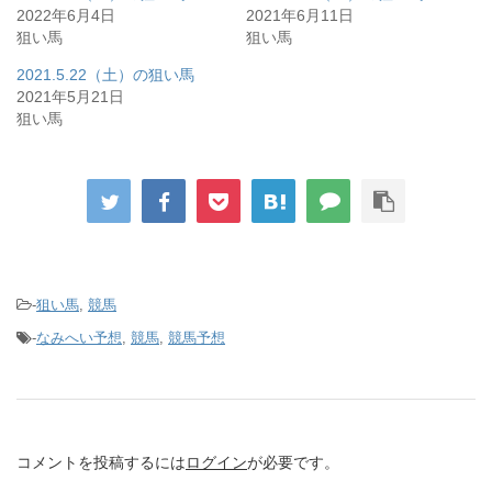
2022年6月4日
2021年6月11日
狙い馬
狙い馬
2021.5.22（土）の狙い馬
2021年5月21日
狙い馬
-
狙い馬
,
競馬
-
なみへい予想
,
競馬
,
競馬予想
コメントを投稿するには
ログイン
が必要です。