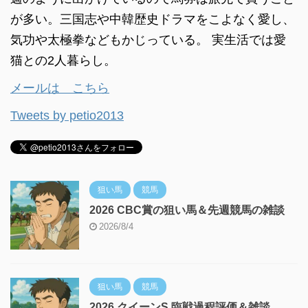
が多い。三国志や中韓歴史ドラマをこよなく愛し、
気功や太極拳などもかじっている。 実生活では愛
猫との2人暮らし。
メールは こちら
Tweets by petio2013
狙い馬
競馬
2026 CBC賞の狙い馬＆先週競馬の雑談
2026/8/4
狙い馬
競馬
2026 クイーンS 臨戦過程評価＆雑談