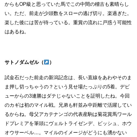
からもOP級と思っていた馬でこの中間の稽古も素晴らし
い。ただ、前走が少頭数をスローの逃げ切り。楽過ぎた。
楽した後には苦が待っている。重賞の流れに戸惑う可能性
はあるね。
サトノダムゼル（
）
試金石だった前走の新潟記念は、長い直線をあわやそのま
ま押し切っちゃうの？という見せ場たっぷりの5着。デビ
ューからの3連勝はダテじゃないことを証明したね。今回
のカギは初のマイル戦。兄弟も軒並み中距離で活躍してい
るからね。母父アカテナンゴの代表産駒は菊花賞馬ワール
ドプレミアを筆頭にヴェルトライゼンデ、ビッシュ、ホウ
オウサーベル…。マイルのイメージがどうにも湧かない