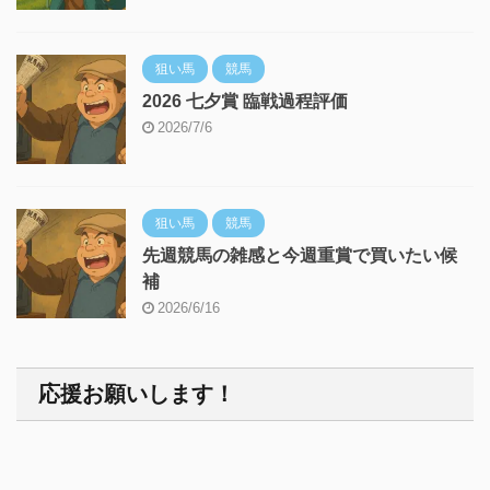
狙い馬
競馬
2026 七夕賞 臨戦過程評価
2026/7/6
狙い馬
競馬
先週競馬の雑感と今週重賞で買いたい候
補
2026/6/16
応援お願いします！