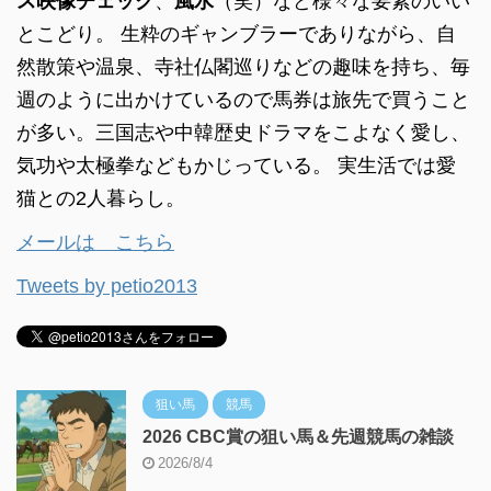
ス映像チェック
、
風水
（笑）など様々な要素のいい
とこどり。 生粋のギャンブラーでありながら、自
然散策や温泉、寺社仏閣巡りなどの趣味を持ち、毎
週のように出かけているので馬券は旅先で買うこと
が多い。三国志や中韓歴史ドラマをこよなく愛し、
気功や太極拳などもかじっている。 実生活では愛
猫との2人暮らし。
メールは こちら
Tweets by petio2013
狙い馬
競馬
2026 CBC賞の狙い馬＆先週競馬の雑談
2026/8/4