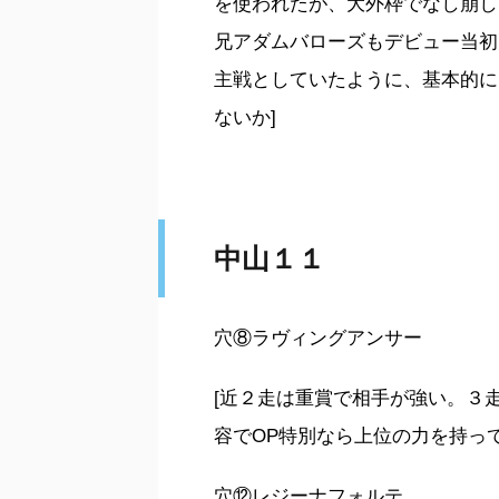
を使われたが、大外枠でなし崩し
兄アダムバローズもデビュー当初は
主戦としていたように、基本的に
ないか]
中山１１
穴⑧ラヴィングアンサー
[近２走は重賞で相手が強い。３
容でOP特別なら上位の力を持っ
穴⑫レジーナフォルテ