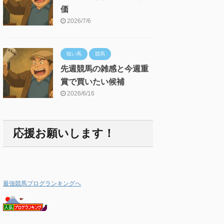
価
2026/7/6
狙い馬
競馬
先週競馬の雑感と今週重
賞で買いたい候補
2026/6/16
応援お願いします！
最強競馬ブログランキングへ