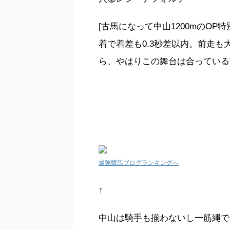
[古馬になって中山1200mのO
着で着差も0.3秒差以内。前走も
ら、やはりこの舞台は合っている
最強競馬ブログランキングへ
↑
中山は騎手も揃わないし一筋縄で