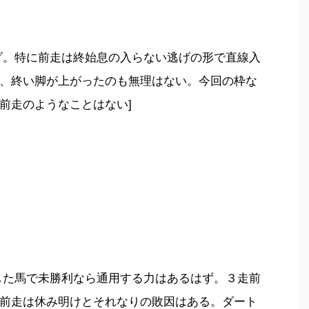
ダ。特に前走は終始息の入らない逃げの形で直線入
、終い脚が上がったのも無理はない。今回の枠な
前走のようなことはない]
した馬で未勝利なら通用する力はあるはず。３走前
前走は休み明けとそれなりの敗因はある。ダート