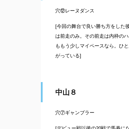
穴⑫レーヌダンス
[今回の舞台で良い勝ち方をした後
は前走のみ。その前走は内枠のハ
ももう少しマイペースなら。ひと
がっている]
中山８
穴⑦ギャンブラー
[デビュー戦以後の20戦で馬券