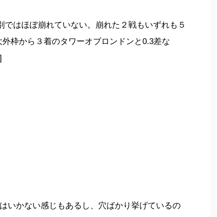
P特別ではほぼ崩れていない。崩れた２戦もいずれも５
大外枠から３着のタワーオブロンドンと0.3差な
]
はいかない感じもあるし、穴ばかり挙げているの