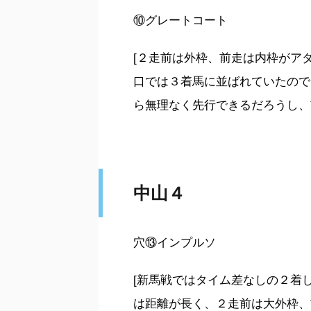
⑩グレートコート
[２走前は外枠、前走は内枠がア
口では３着馬に並ばれていたので
ら無理なく先行できるだろうし、
中山４
穴⑬インプルソ
[新馬戦ではタイム差なしの２着
は距離が長く、２走前は大外枠、