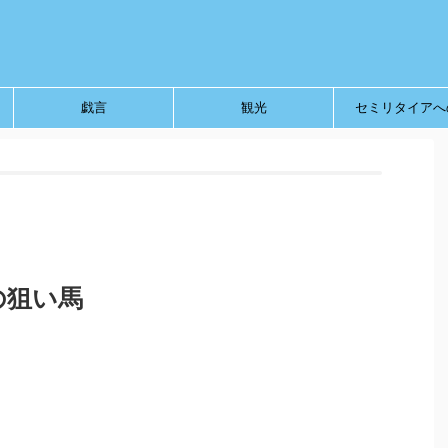
戯言
観光
セミリタイアへ
山の狙い馬