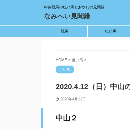
中央競馬の狙い馬とおやじの見聞録
なみへい見聞録
競馬
狙い馬
HOME
>
狙い馬
>
狙い馬
2020.4.12（日）中
2020年4月11日
中山２