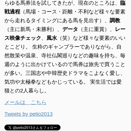
らゆる馬券法を試してきたが、現在のところは、
臨
戦過程
（馬場・コース・距離・不利など様々な要素
から走れるタイミングにある馬を見出す）、
調教
（主に新馬・未勝利）、
データ
（主に重賞）、
レー
ス映像チェック
、
風水
（笑）など様々な要素のいい
とこどり。 生粋のギャンブラーでありながら、自
然散策や温泉、寺社仏閣巡りなどの趣味を持ち、毎
週のように出かけているので馬券は旅先で買うこと
が多い。三国志や中韓歴史ドラマをこよなく愛し、
気功や太極拳などもかじっている。 実生活では愛
猫との2人暮らし。
メールは こちら
Tweets by petio2013