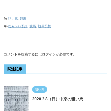
-
狙い馬
,
競馬
-
なみへい予想
,
競馬
,
競馬予想
コメントを投稿するには
ログイン
が必要です。
関連記事
狙い馬
2020.3.8（日）中京の狙い馬