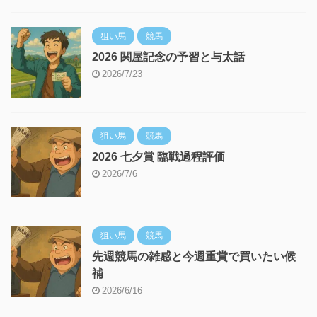
狙い馬
競馬
2026 関屋記念の予習と与太話
2026/7/23
狙い馬
競馬
2026 七夕賞 臨戦過程評価
2026/7/6
狙い馬
競馬
先週競馬の雑感と今週重賞で買いたい候
補
2026/6/16