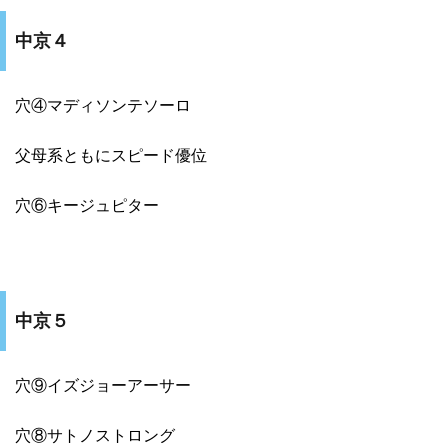
中京４
穴④マディソンテソーロ
父母系ともにスピード優位
穴⑥キージュピター
中京５
穴⑨イズジョーアーサー
穴⑧サトノストロング