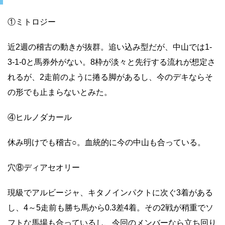
①ミトロジー
近2週の稽古の動きが抜群。追い込み型だが、中山では1-
3-1-0と馬券外がない。8枠が淡々と先行する流れが想定さ
れるが、2走前のように捲る脚があるし、今のデキならそ
の形でも止まらないとみた。
④ヒルノダカール
休み明けでも稽古○。血統的に今の中山も合っている。
穴⑧ディアセオリー
現級でアルビージャ、キタノインパクトに次ぐ3着がある
し、4～5走前も勝ち馬から0.3差4着。その2戦が稍重でソ
フトな馬場も合っているし、今回のメンバーなら立ち回り