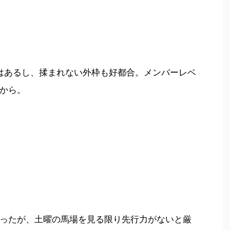
はあるし、揉まれない外枠も好都合。メンバーレベ
から。
ったが、土曜の馬場を見る限り先行力がないと厳