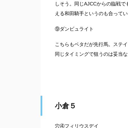
しそう。同じAJCCからの臨戦
える和田騎手というのも合ってい
⑨ダンビュライト
こちらもベタだが先行馬。ステイ
同じタイミングで狙うのは妥当な
小倉５
穴④フィリウスデイ