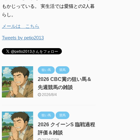
もかじっている。 実生活では愛猫との2人暮
らし。
メールは こちら
Tweets by petio2013
狙い馬
競馬
2026 CBC賞の狙い馬＆
先週競馬の雑談
2026/8/4
狙い馬
競馬
2026 クイーンS 臨戦過程
評価＆雑談