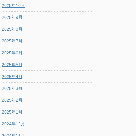
2025年10月
2025年9月
2025年8月
2025年7月
2025年6月
2025年5月
2025年4月
2025年3月
2025年2月
2025年1月
2024年12月
2024年11月