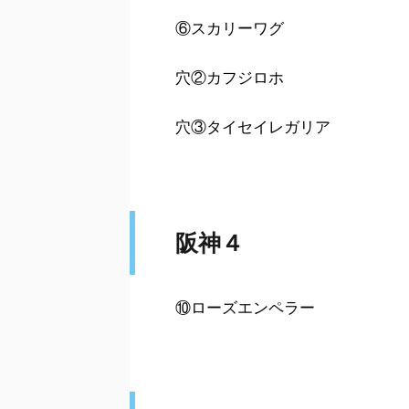
⑥スカリーワグ
穴②カフジロホ
穴③タイセイレガリア
阪神４
⑩ローズエンペラー