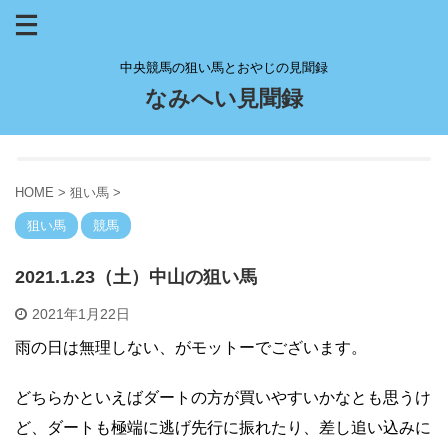
中央競馬の狙い馬とおやじの見聞録
なみへい見聞録
HOME
>
狙い馬
>
狙い馬
競馬
2021.1.23（土）中山の狙い馬
2021年1月22日
雨の日は無理しない、がモットーでございます。
どちらかといえばダートの方が買いやすいかなとも思うけ
ど、ダートも極端に逃げ先行に振れたり、差し追い込みに