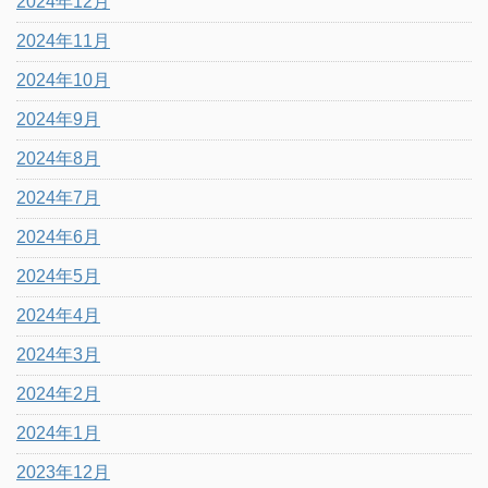
2024年12月
2024年11月
2024年10月
2024年9月
2024年8月
2024年7月
2024年6月
2024年5月
2024年4月
2024年3月
2024年2月
2024年1月
2023年12月