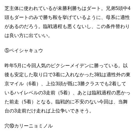
芝主体に使われているが未勝利勝ちはダート。兄弟5頭中4
頭もダートのみで勝ち鞍を挙げているように、母系に適性
があるのだろう。臨戦過程も悪くないし、この条件替わり
は良い方に出ていい。
⑤ペイシャキュウ
昨年5月に今回人気のピクシーメイデンに勝っている。以
後も安定した取り口で3着に入れなかった3戦は適性外の東
京マイル（6着）、上位3頭が既に3勝クラスでも2着して
いるハイレベルの3走前（5着）、あとは臨戦過程の悪かっ
た前走（5着）となる。臨戦的に不安のない今回は、当舞
台の3走前だけ走れば上位争いできそう。
穴⑩カリーニョミノル