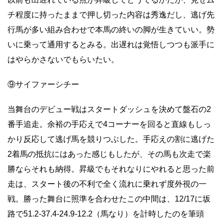
チ程度に持ったままで押し切った内容は秀逸だし、逃げ先
行馬が多い組み合わせで本馬の終いの脚が生きていい。勢
いに乗って通用するとみる。出遅れは覚悟しつつも派手に
はやらかさないでもらいたい。
⑨サイファーシチー
当舞台のデビュー戦はスタートダッシュを決めて盤石の2
番手追走。余裕の手応えで4コーナーを回ると直線もしっ
かり反応して逃げ馬を競りつぶした。手応えの割に逃げた
2着馬の抵抗にはあった感じもしたが、その馬も次走で楽
勝ならそれも納得。昇級でもそれなりにやれると思った前
走は、スタート後の不利で全く流れに乗れず度外視の一
戦。勝った舞台に照準を合わせたこの中間は、12/17に坂
路で51.2-37.4-24.9-12.2（馬なり）を計時したのを筆頭