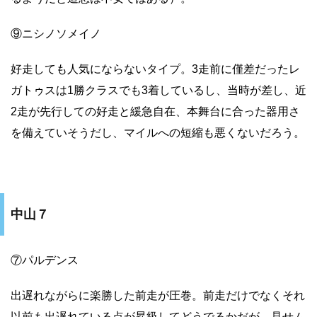
⑨ニシノソメイノ
好走しても人気にならないタイプ。3走前に僅差だったレ
ガトゥスは1勝クラスでも3着しているし、当時が差し、近
2走が先行しての好走と緩急自在、本舞台に合った器用さ
を備えていそうだし、マイルへの短縮も悪くないだろう。
中山７
⑦パルデンス
出遅れながらに楽勝した前走が圧巻。前走だけでなくそれ
以前も出遅れている点が昇級してどうでるかだが、見せム