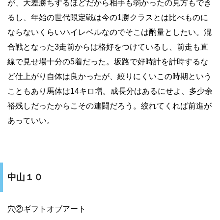
が、大差勝ちするほどだから相手も弱かったの見方もでき
るし、年始の世代限定戦は今の1勝クラスとは比べものに
ならないくらいハイレベルなのでそこは酌量としたい。混
合戦となった3走前からは格好をつけているし、前走も直
線で見せ場十分の5着だった。坂路で好時計を計時するな
ど仕上がり自体は良かったが、絞りにくいこの時期という
こともあり馬体は14キロ増。成長分はあるにせよ、多少余
裕残しだったからこその連闘だろう。絞れてくれば前進が
あっていい。
中山１０
穴②ギフトオブアート