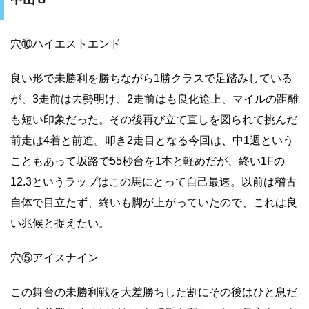
穴⑩ハイエストエンド
良い形で未勝利を勝ちながら1勝クラスで足踏みしている
が、3走前は去勢明け、2走前はも良化途上、マイルの距離
も短い印象だった。その後再び立て直しを図られて挑んだ
前走は4着と前進。叩き2走目となる今回は、中1週という
こともあって坂路で55秒台を1本と軽めだが、終い1Fの
12.3というラップはこの馬にとって自己最速。以前は稽古
自体で目立たず、終いも脚が上がっていたので、これは良
い兆候と捉えたい。
穴⑤アイスナイン
この舞台の未勝利戦を大差勝ちした割にその後はひと息だ