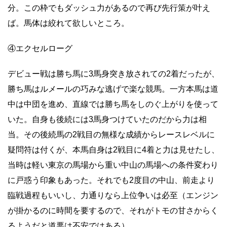
分。この枠でもダッシュ力があるので再び先行策が叶え
ば。馬体は絞れて欲しいところ。
④エクセルローグ
デビュー戦は勝ち馬に3馬身突き放されての2着だったが、
勝ち馬はルメールの巧みな逃げで楽な競馬。一方本馬は道
中は中団を進め、直線では勝ち馬をしのぐ上がりを使って
いた。自身も後続には3馬身つけていたのだから力は相
当。その後続馬の2戦目の無様な成績からレースレベルに
疑問符は付くが、本馬自身は2戦目に4着と力は見せたし、
当時は軽い東京の馬場から重い中山の馬場への条件変わり
に戸惑う印象もあった。それでも2度目の中山、前走より
臨戦過程もいいし、力通りなら上位争いは必至（エンジン
が掛かるのに時間を要するので、それがトモの甘さからく
るようだと道悪は不安ではある）。