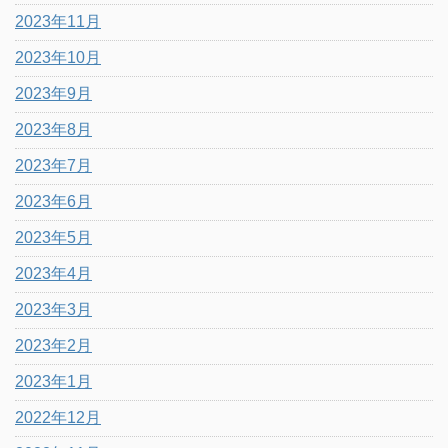
2023年11月
2023年10月
2023年9月
2023年8月
2023年7月
2023年6月
2023年5月
2023年4月
2023年3月
2023年2月
2023年1月
2022年12月