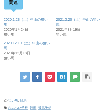
関連
2020.1.25（土）中山の狙い
2021.3.20（土）中山の狙い
馬
馬
2020年1月24日
2021年3月19日
狙い馬
狙い馬
2020.12.19（土）中山の狙い
馬
2020年12月18日
狙い馬
-
狙い馬
,
競馬
-
なみへい予想
,
競馬
,
競馬予想