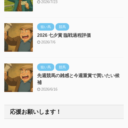
2026/7/23
狙い馬
競馬
2026 七夕賞 臨戦過程評価
2026/7/6
狙い馬
競馬
先週競馬の雑感と今週重賞で買いたい候
補
2026/6/16
応援お願いします！