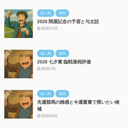
狙い馬
競馬
2026 関屋記念の予習と与太話
2026/7/23
狙い馬
競馬
2026 七夕賞 臨戦過程評価
2026/7/6
狙い馬
競馬
先週競馬の雑感と今週重賞で買いたい候
補
2026/6/16