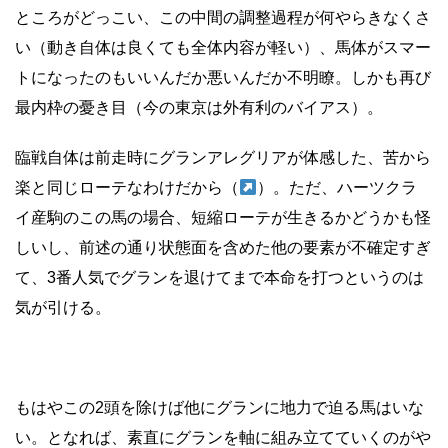
ところがどっこい、この中間の調整過程が何やらきなくさ
い（動き自体は良くても全体内容が軽い）、馬体がスマー
トになったのもいいんだか悪いんだか不明瞭。しかも再び
最内枠の憂き目（今の東京は外有利のバイアス）。
臨戦自体は前走時にグランアレグリアが体感した、苦から
楽と同じローテなわけだから（
）。ただ、ハーツクラ
イ産駒のこの馬の場合、短縮ローテが生きるかどうかも怪
しいし、前述の通り状態面を含めた他の要素が不確定すぎ
て、3番人気でグランを退けてまで本命を打つというのは
気が引ける。
もはやこの2頭を除けば他にグランに地力で迫る馬はいな
い。となれば、素直にグランを軸に組み立てていくのがや