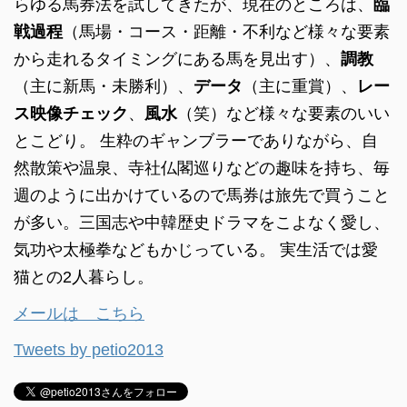
らゆる馬券法を試してきたが、現在のところは、
臨
戦過程
（馬場・コース・距離・不利など様々な要素
から走れるタイミングにある馬を見出す）、
調教
（主に新馬・未勝利）、
データ
（主に重賞）、
レー
ス映像チェック
、
風水
（笑）など様々な要素のいい
とこどり。 生粋のギャンブラーでありながら、自
然散策や温泉、寺社仏閣巡りなどの趣味を持ち、毎
週のように出かけているので馬券は旅先で買うこと
が多い。三国志や中韓歴史ドラマをこよなく愛し、
気功や太極拳などもかじっている。 実生活では愛
猫との2人暮らし。
メールは こちら
Tweets by petio2013