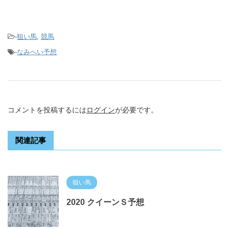
-
狙い馬
,
競馬
-
なみへい予想
コメントを投稿するには
ログイン
が必要です。
関連記事
狙い馬
2020 クイーンＳ予想