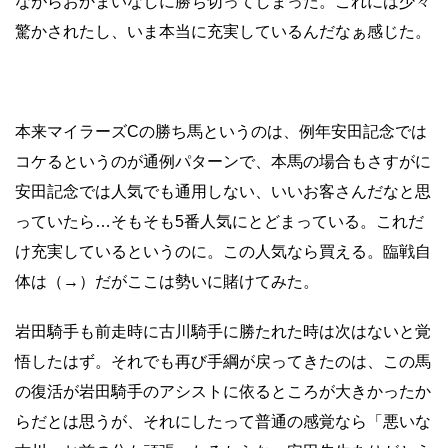
ながらおかまいなしに勝ち切ってしまった。これには少々
驚かされたし、いま本当に充実しているんだなぁ感じた。
本来マイラーズCの勝ち馬というのは、例年安田記念では
コケるというのが通例パターンで、本馬の場合もさすがに
安田記念では人気でも通用しない、いいお客さんだなと思
っていたら…そもそも5番人気にとどまっている。これだ
け充実しているというのに。この人気なら買える。臨戦自
体は（→）だがここは勢いに賭けてみた。
岩田騎手も前走時に古川騎手に勝たれた時は次はないと覚
悟したはず。それでも再び手綱が戻ってきたのは、この馬
の復活が岩田騎手のアシストに依るところが大きかったか
らだとは思うが、それにしたって普通の感覚なら「悪いな