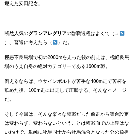
迎えた安田記念。
断然人気の
グランアレグリア
の臨戦過程はよくて（→
）、普通に考えたら（
）だ。
極悪不良馬場で初の2000mを走った後の前走は、極軽良馬
場のうえ自身の絶対カテゴリーである1600m戦。
例えるならば、ウサインボルトが苦手な400m走で苦杯を
舐めた後、100m走に出走して圧勝する、そんなイメージ
だ。
そして今回は、そんな楽々な臨戦だった前走から舞台設定
は変わらず。変わらないということは臨戦面での上昇はな
いわけで、単純に牝馬同士から牡馬混合となった分の負担